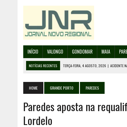
INÍCIO
VALONGO
GONDOMAR
MAIA
PAR
NOTÍCIAS RECENTES
TERÇA-FEIRA, 4 AGOSTO, 2026
|
ACIDENTE N
SEGUNDA-FEIRA, 3 AGOSTO, 2026
|
PROVA MAIS IMPORTANTE DA AF 
SEGUNDA-FEIRA, 3 AGOSTO, 2026
|
ERMESINDE RECEBE PAREDES PAR
HOME
GRANDE PORTO
PAREDES
SEGUNDA-FEIRA, 3 AGOSTO, 2026
|
CAMPANHA PARA RECOLHA DE RES
Paredes aposta na requali
TERÇA-FEIRA, 4 AGOSTO, 2026
|
INAUGURAÇÃO DA PRAÇA DA DEMOCR
Lordelo