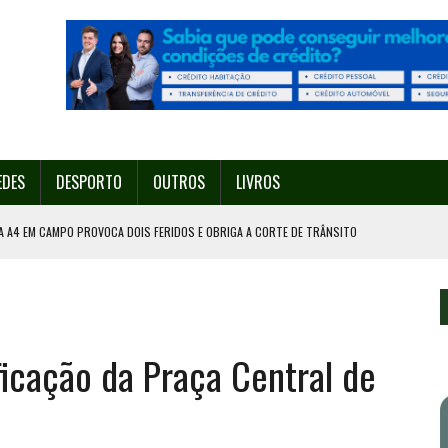
EDES
DESPORTO
OUTROS
LIVROS
A A4 EM CAMPO PROVOCA DOIS FERIDOS E OBRIGA A CORTE DE TRÂNSITO
PORTO GANHA O NOME DE DECATHLON LIGA PRO
A A TAÇA DE PORTUGAL
ÍDUOS EM VALONGO
ficação da Praça Central de
ACIA ESTA QUINTA-FEIRA EM VALONGO VAI CONTAR COM 200 DRONES