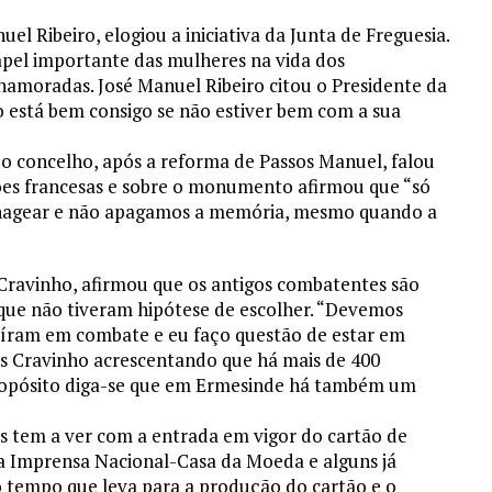
l Ribeiro, elogiou a iniciativa da Junta de Freguesia.
pel importante das mulheres na vida dos
 namoradas. José Manuel Ribeiro citou o Presidente da
está bem consigo se não estiver bem com a sua
 concelho, após a reforma de Passos Manuel, falou
ões francesas e sobre o monumento afirmou que “só
agear e não apagamos a memória, mesmo quando a
 Cravinho, afirmou que os antigos combatentes são
 que não tiveram hipótese de escolher. “Devemos
aíram em combate e eu faço questão de estar em
s Cravinho acrescentando que há mais de 400
opósito diga-se que em Ermesinde há também um
s tem a ver com a entrada em vigor do cartão de
a Imprensa Nacional-Casa da Moeda e alguns já
o tempo que leva para a produção do cartão e o