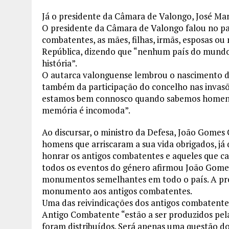
Já o presidente da Câmara de Valongo, José Manue
O presidente da Câmara de Valongo falou no pa
combatentes, as mães, filhas, irmãs, esposas ou
República, dizendo que “nenhum país do mundo 
história”.
O autarca valonguense lembrou o nascimento do
também da participação do concelho nas invas
estamos bem connosco quando sabemos homen
memória é incomoda”.
Ao discursar, o ministro da Defesa, João Gomes
homens que arriscaram a sua vida obrigados, já
honrar os antigos combatentes e aqueles que c
todos os eventos do género afirmou João Gome
monumentos semelhantes em todo o país. A pr
monumento aos antigos combatentes.
Uma das reivindicações dos antigos combatente
Antigo Combatente “estão a ser produzidos pel
foram distribuídos. Será apenas uma questão d