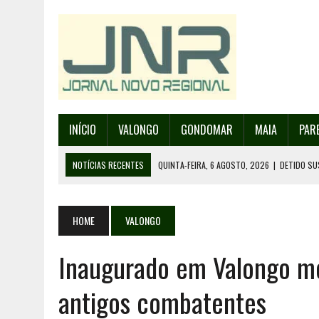
INÍCIO
VALONGO
GONDOMAR
MAIA
PAR
NOTÍCIAS RECENTES
QUINTA-FEIRA, 6 AGOSTO, 2026
|
DETIDO SU
QUINTA-FEIRA, 6 AGOSTO, 2026
|
RANCHO DE SANTO ANDRÉ DE SOBRAD
QUINTA-FEIRA, 6 AGOSTO, 2026
|
RANCHO DE RECAREI ORGANIZA O SE
HOME
VALONGO
QUINTA-FEIRA, 6 AGOSTO, 2026
|
INCÊNDIOS – FAFE: PJ DETÉM SUSP
Inaugurado em Valongo 
SEXTA-FEIRA, 7 AGOSTO, 2026
|
FESTAS DA CIDADE DE VALONGO E 13
antigos combatentes