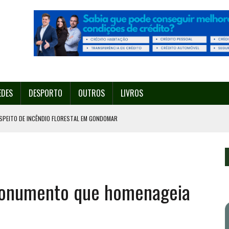
EDES
DESPORTO
OUTROS
LIVROS
SPEITO DE INCÊNDIO FLORESTAL EM GONDOMAR
O ORGANIZA O SEU 35º FESTIVAL ESTE SÁBADO, DIA 8.
U 38º FESTIVAL
EITA DE ATEAR FOGO COM ISQUEIRO
monumento que homenageia
º ENCONTRO ASSOCIATIVO DE 14 A 17 DE AGOSTO