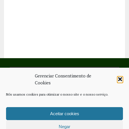
Gerenciar Consentimento de
SIGA-NOS NO FACEBOOK
Cookies
Nós usamos cookies para otimizar o nosso site e o nosso serviço.
Aceitar cookies
FICHA TÉCNICA
ESTATUTO EDITORIAL
CONTACTE-NOS
COOKIE POLICY (EU)
Negar