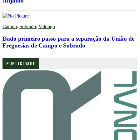
Anjinho”
Campo
,
Sobrado
,
Valongo
Dado primeiro passo para a separação da União de
Freguesias de Campo e Sobrado
PUBLICIDADE