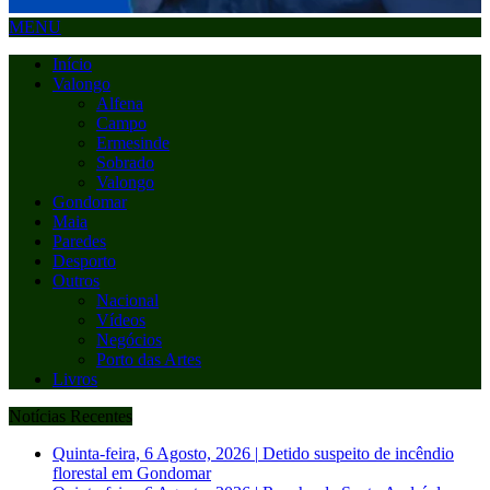
MENU
Início
Valongo
Alfena
Campo
Ermesinde
Sobrado
Valongo
Gondomar
Maia
Paredes
Desporto
Outros
Nacional
Vídeos
Negócios
Porto das Artes
Livros
Notícias Recentes
Quinta-feira, 6 Agosto, 2026
|
Detido suspeito de incêndio
florestal em Gondomar