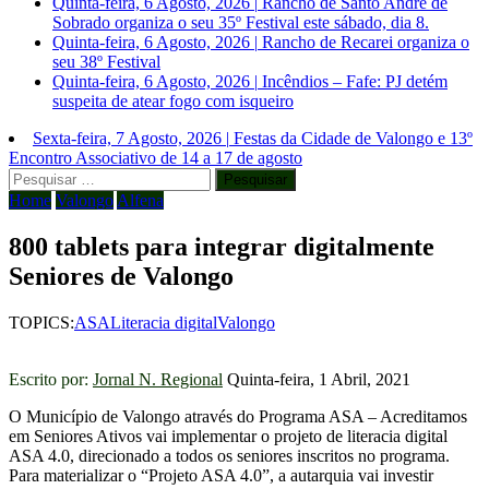
Quinta-feira, 6 Agosto, 2026
|
Rancho de Santo André de
Sobrado organiza o seu 35º Festival este sábado, dia 8.
Quinta-feira, 6 Agosto, 2026
|
Rancho de Recarei organiza o
seu 38º Festival
Quinta-feira, 6 Agosto, 2026
|
Incêndios – Fafe: PJ detém
suspeita de atear fogo com isqueiro
Sexta-feira, 7 Agosto, 2026
|
Festas da Cidade de Valongo e 13º
Encontro Associativo de 14 a 17 de agosto
Pesquisar
por:
Home
Valongo
Alfena
800 tablets para integrar digitalmente
Seniores de Valongo
TOPICS:
ASA
Literacia digital
Valongo
Escrito por:
Jornal N. Regional
Quinta-feira, 1 Abril, 2021
O Município de Valongo através do Programa ASA – Acreditamos
em Seniores Ativos vai implementar o projeto de literacia digital
ASA 4.0, direcionado a todos os seniores inscritos no programa.
Para materializar o “Projeto ASA 4.0”, a autarquia vai investir