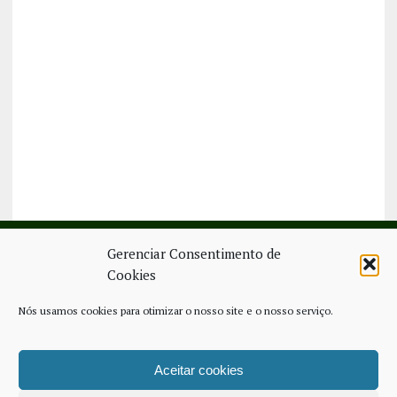
Gerenciar Consentimento de
Cookies
SIGA-NOS NO FACEBOOK
Nós usamos cookies para otimizar o nosso site e o nosso serviço.
Aceitar cookies
FICHA TÉCNICA
ESTATUTO EDITORIAL
CONTACTE-NOS
COOKIE POLICY (EU)