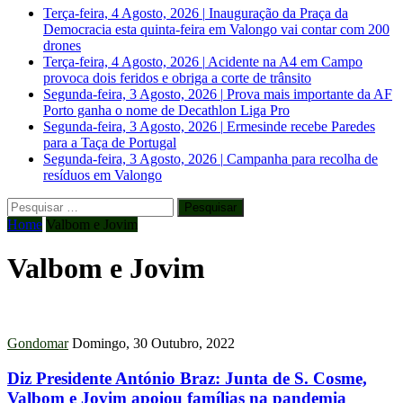
Terça-feira, 4 Agosto, 2026
|
Inauguração da Praça da
Democracia esta quinta-feira em Valongo vai contar com 200
drones
Terça-feira, 4 Agosto, 2026
|
Acidente na A4 em Campo
provoca dois feridos e obriga a corte de trânsito
Segunda-feira, 3 Agosto, 2026
|
Prova mais importante da AF
Porto ganha o nome de Decathlon Liga Pro
Segunda-feira, 3 Agosto, 2026
|
Ermesinde recebe Paredes
para a Taça de Portugal
Segunda-feira, 3 Agosto, 2026
|
Campanha para recolha de
resíduos em Valongo
Pesquisar
por:
Home
Valbom e Jovim
Valbom e Jovim
Gondomar
Domingo, 30 Outubro, 2022
Diz Presidente António Braz: Junta de S. Cosme,
Valbom e Jovim apoiou famílias na pandemia