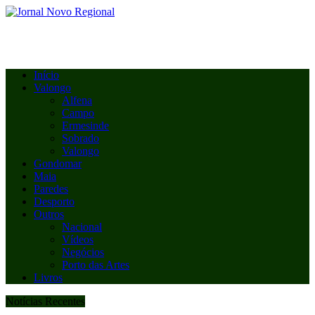
Início
Valongo
Alfena
Campo
Ermesinde
Sobrado
Valongo
Gondomar
Maia
Paredes
Desporto
Outros
Nacional
Vídeos
Negócios
Porto das Artes
Livros
Notícias Recentes