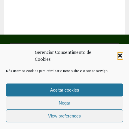
Gerenciar Consentimento de
SIGA-NOS NO FACEBOOK
Cookies
Nós usamos cookies para otimizar o nosso site e o nosso serviço.
Aceitar cookies
FICHA TÉCNICA
ESTATUTO EDITORIAL
CONTACTE-NOS
COOKIE POLICY (EU)
Negar
COPYRIGHT © 2026 - JORNAL NOVO REGIONAL | POWERED BY
THINK
NETWORK SERVICES
View preferences