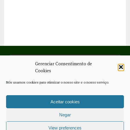
Gerenciar Consentimento de
SIGA-NOS NO FACEBOOK
Cookies
Nós usamos cookies para otimizar o nosso site e o nosso serviço.
Aceitar cookies
FICHA TÉCNICA
ESTATUTO EDITORIAL
CONTACTE-NOS
COOKIE POLICY (EU)
Negar
COPYRIGHT © 2026 - JORNAL NOVO REGIONAL | POWERED BY
THINK
NETWORK SERVICES
View preferences