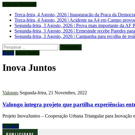
Notícias Recentes
Terça-feira, 4 Agosto, 2026
|
Inauguração da Praça da Democrac
Terça-feira, 4 Agosto, 2026
|
Acidente na A4 em Campo provoca d
Segunda-feira, 3 Agosto, 2026
|
Prova mais importante da AF 
Segunda-feira, 3 Agosto, 2026
|
Ermesinde recebe Paredes para
Segunda-feira, 3 Agosto, 2026
|
Campanha para recolha de res
Pesquisar
por:
Home
Inova Juntos
Inova Juntos
Valongo
Segunda-feira, 21 Novembro, 2022
Valongo integra projeto que partilha experiências entr
Projeto InovaJuntos – Cooperação Urbana Triangular para Inovação e
Ler mais
PUBLICIDADE