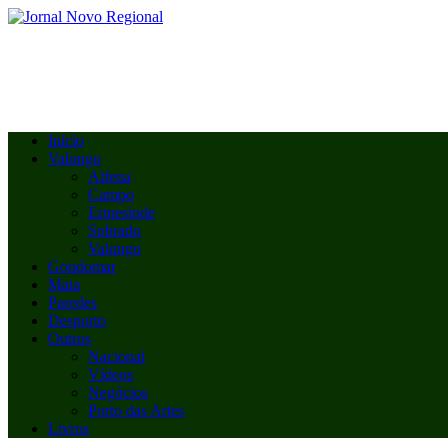
Início
Valongo
Alfena
Campo
Ermesinde
Sobrado
Valongo
Gondomar
Maia
Paredes
Desporto
Outros
Nacional
Vídeos
Negócios
Porto das Artes
Livros