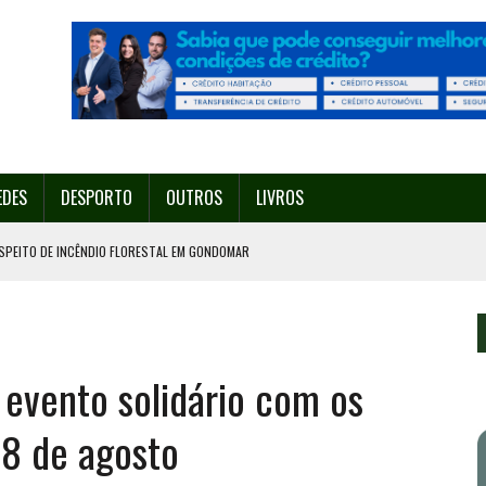
EDES
DESPORTO
OUTROS
LIVROS
SPEITO DE INCÊNDIO FLORESTAL EM GONDOMAR
O ORGANIZA O SEU 35º FESTIVAL ESTE SÁBADO, DIA 8.
U 38º FESTIVAL
EITA DE ATEAR FOGO COM ISQUEIRO
evento solidário com os
º ENCONTRO ASSOCIATIVO DE 14 A 17 DE AGOSTO
 8 de agosto