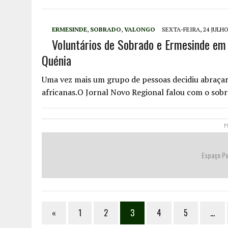
ERMESINDE
,
SOBRADO
,
VALONGO
SEXTA-FEIRA, 24 JULHO
Voluntários de Sobrado e Ermesinde em 
Quénia
Uma vez mais um grupo de pessoas decidiu abraça
africanas.O Jornal Novo Regional falou com o so
P
Espaço Pu
«
1
2
3
4
5
…