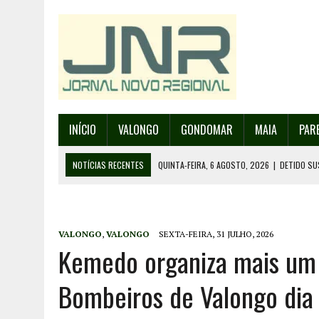
INÍCIO
VALONGO
GONDOMAR
MAIA
PAR
NOTÍCIAS RECENTES
QUINTA-FEIRA, 6 AGOSTO, 2026
|
DETIDO SU
QUINTA-FEIRA, 6 AGOSTO, 2026
|
RANCHO DE SANTO ANDRÉ DE SOBRAD
QUINTA-FEIRA, 6 AGOSTO, 2026
|
RANCHO DE RECAREI ORGANIZA O SE
VALONGO
,
VALONGO
SEXTA-FEIRA, 31 JULHO, 2026
QUINTA-FEIRA, 6 AGOSTO, 2026
|
INCÊNDIOS – FAFE: PJ DETÉM SUSP
Kemedo organiza mais um 
SEXTA-FEIRA, 7 AGOSTO, 2026
|
FESTAS DA CIDADE DE VALONGO E 13
Bombeiros de Valongo dia