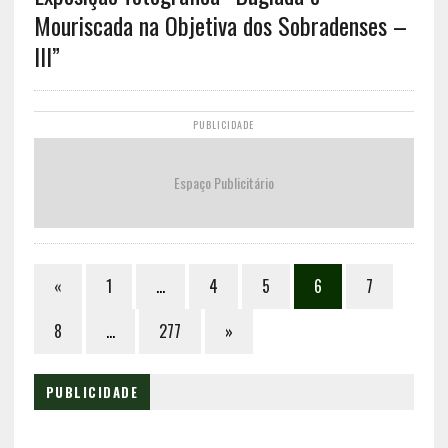
Mouriscada na Objetiva dos Sobradenses –
III”
PUBLICIDADE
Espaço Publicitário
«
1
…
4
5
6
7
8
…
277
»
PUBLICIDADE