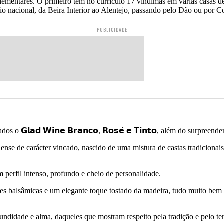
mplementares. O primeiro tem no currículo 17 vindimas em várias casa
io nacional, da Beira Interior ao Alentejo, passando pelo Dão ou por Co
PUBLICIDADE
𝗚𝗹𝗮𝗱 𝗪𝗶𝗻𝗲 𝗕𝗿𝗮𝗻𝗰𝗼, 𝗥𝗼𝘀𝗲́ 𝗲 𝗧𝗶𝗻𝘁𝗼, além do surpreendente 
ense de carácter vincado, nascido de uma mistura de castas tradicionais
 perfil intenso, profundo e cheio de personalidade.
es balsâmicas e um elegante toque tostado da madeira, tudo muito bem 
ndidade e alma, daqueles que mostram respeito pela tradição e pelo te