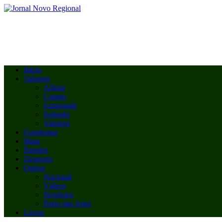
Início
Valongo
Alfena
Campo
Ermesinde
Sobrado
Valongo
Gondomar
Maia
Paredes
Desporto
Outros
Nacional
Vídeos
Negócios
Porto das Artes
Livros