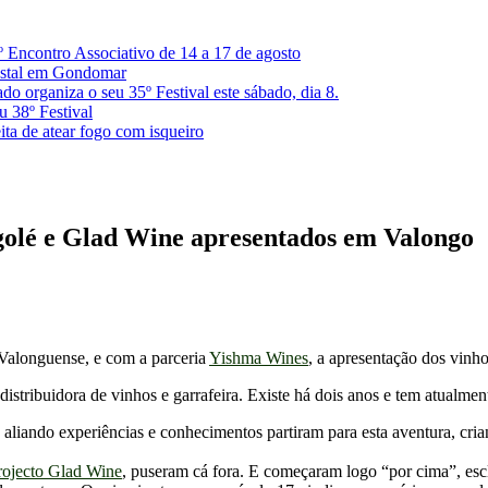
º Encontro Associativo de 14 a 17 de agosto
restal em Gondomar
 organiza o seu 35º Festival este sábado, dia 8.
u 38º Festival
ita de atear fogo com isqueiro
golé e Glad Wine apresentados em Valongo
 Valonguense, e com a parceria
Yishma Wines
, a apresentação dos vinh
tribuidora de vinhos e garrafeira. Existe há dois anos e tem atualment
e aliando experiências e conhecimentos partiram para esta aventura, c
rojecto Glad Wine
, puseram cá fora. E começaram logo “por cima”, escl