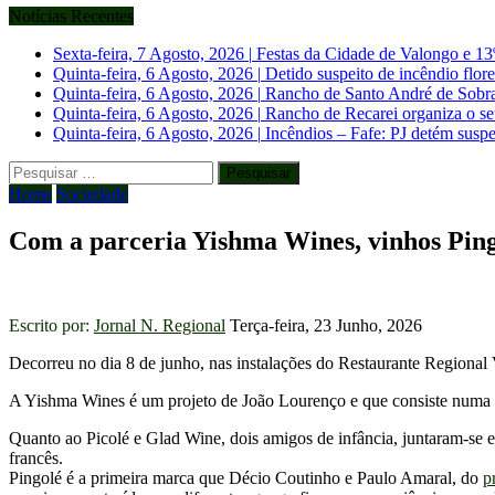
Notícias Recentes
Sexta-feira, 7 Agosto, 2026
|
Festas da Cidade de Valongo e 13
Quinta-feira, 6 Agosto, 2026
|
Detido suspeito de incêndio flo
Quinta-feira, 6 Agosto, 2026
|
Rancho de Santo André de Sobrado
Quinta-feira, 6 Agosto, 2026
|
Rancho de Recarei organiza o se
Quinta-feira, 6 Agosto, 2026
|
Incêndios – Fafe: PJ detém suspe
Pesquisar
por:
Home
Sociedade
Com a parceria Yishma Wines, vinhos Pin
Escrito por:
Jornal N. Regional
Terça-feira, 23 Junho, 2026
Decorreu no dia 8 de junho, nas instalações do Restaurante Regional
A Yishma Wines é um projeto de João Lourenço e que consiste numa dis
Quanto ao Picolé e Glad Wine, dois amigos de infância, juntaram-se 
francês.
Pingolé é a primeira marca que Décio Coutinho e Paulo Amaral, do
p