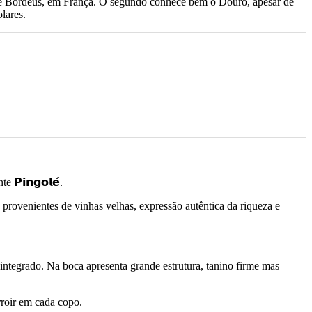
s de Bordéus, em França. O segundo conhece bem o Douro, apesar de
lares.
𝗣𝗶𝗻𝗴𝗼𝗹𝗲́.
 provenientes de vinhas velhas, expressão autêntica da riqueza e
integrado. Na boca apresenta grande estrutura, tanino firme mas
rroir em cada copo.