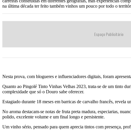
carreiras construídas em diferentes geografias, mas experiências co
na última década ter feito também vinhos um pouco por todo o territór
Espaço Publicitário
Nesta prova, com blogueres e influenciadores digitais, foram apresentados o 
Quanto ao Pingolé Tinto Vinhas Velhas 2023, trata-se de um tinto duri
complexidade que só o Douro sabe oferecer.
Estagiado durante 18 meses em barricas de carvalho francês, revela um
No aroma destacam-se notas de fruta preta madura, especiarias, nuanc
polido, excelente volume e um final longo e persistente.
Um vinho sério, pensado para quem aprecia tintos com presença, profu