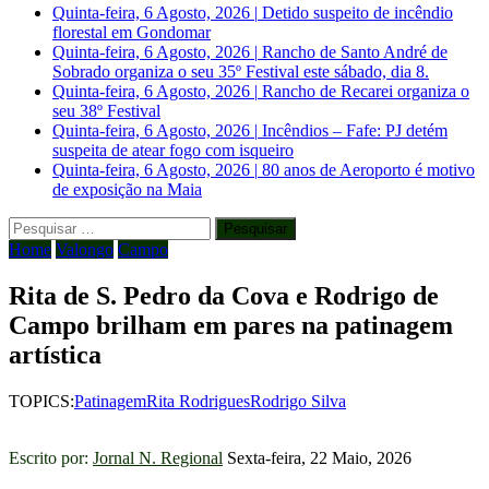
Quinta-feira, 6 Agosto, 2026
|
Detido suspeito de incêndio
florestal em Gondomar
Quinta-feira, 6 Agosto, 2026
|
Rancho de Santo André de
Sobrado organiza o seu 35º Festival este sábado, dia 8.
Quinta-feira, 6 Agosto, 2026
|
Rancho de Recarei organiza o
seu 38º Festival
Quinta-feira, 6 Agosto, 2026
|
Incêndios – Fafe: PJ detém
suspeita de atear fogo com isqueiro
Quinta-feira, 6 Agosto, 2026
|
80 anos de Aeroporto é motivo
de exposição na Maia
Pesquisar
por:
Home
Valongo
Campo
Rita de S. Pedro da Cova e Rodrigo de
Campo brilham em pares na patinagem
artística
TOPICS:
Patinagem
Rita Rodrigues
Rodrigo Silva
Escrito por:
Jornal N. Regional
Sexta-feira, 22 Maio, 2026