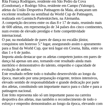
Rita França Rodrigues, residente em São Pedro da Cova
(Gondomar), e Rodrigo Silva, residente em Campo (Valongo),
atletas da União Desportiva Patinagem da Maia, alcançaram um
excelente resultado na semifinal da World Cup de Patinagem,
realizada em Garmisch-Partenkirchen, na Alemanha.
A competição decorreu entre os dias 8 e 17 de maio, reunindo mais
de 600 atletas, em representação de 34 países dos cinco continentes,
num evento de elevado prestígio e forte competitividade
internacional.
O par, na modalidade de pares de dança no escalão júnior,
conquistou um honroso 5.º lugar, assegurando assim o apuramento
para a final da World Cup, que terá lugar em Cesena, Itália, entre os
dias 1 e 6 de junho.
Importa ainda destacar que os atletas competem juntos em pares de
dança há apenas um ano, tornando este resultado ainda mais
meritório e demonstrativo do talento, empenho e capacidade de
evolução de ambos.
Este resultado reflete todo o trabalho desenvolvido ao longo da
época, marcado por uma preparação exigente, treinos intensivos,
elevado sentido de responsabilidade e grande dedicação por parte
dos atletas, constituindo um importante marco para o clube e para a
patinagem nacional.
Este feito representa não só um importante passo na carreira
desportiva dos atletas, mas também o reconhecimento de todo o
esforço e empenho demonstrados ao longo da época, elevando com