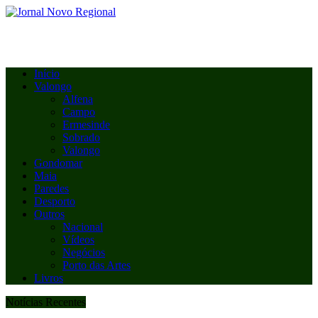
Início
Valongo
Alfena
Campo
Ermesinde
Sobrado
Valongo
Gondomar
Maia
Paredes
Desporto
Outros
Nacional
Vídeos
Negócios
Porto das Artes
Livros
Notícias Recentes