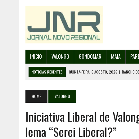
INÍCIO
VALONGO
GONDOMAR
MAIA
PAR
NOTÍCIAS RECENTES
QUINTA-FEIRA, 6 AGOSTO, 2026
|
RANCHO DE
QUINTA-FEIRA, 6 AGOSTO, 2026
|
RANCHO DE RECAREI ORGANIZA O SE
QUINTA-FEIRA, 6 AGOSTO, 2026
|
INCÊNDIOS – FAFE: PJ DETÉM SUSP
HOME
VALONGO
QUINTA-FEIRA, 6 AGOSTO, 2026
|
80 ANOS DE AEROPORTO É MOTIVO 
Iniciativa Liberal de Val
QUINTA-FEIRA, 6 AGOSTO, 2026
|
DETIDO SUSPEITO DE INCÊNDIO FL
lema “Serei Liberal?”