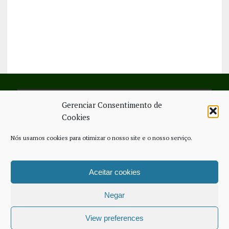
Gerenciar Consentimento de
SIGA-NOS NO FACEBOOK
Cookies
Nós usamos cookies para otimizar o nosso site e o nosso serviço.
Aceitar cookies
FICHA TÉCNICA
ESTATUTO EDITORIAL
CONTACTE-NOS
COOKIE POLICY (EU)
Negar
COPYRIGHT © 2026 - JORNAL NOVO REGIONAL | POWERED BY
THINK
NETWORK SERVICES
View preferences