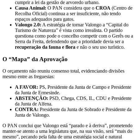
cumprir a lei da gestão de arvoredo urbano.
Causa Animal:
O PAN considera que o
CROA
(Centro de
Recolha Oficial) continua a ser insuficiente, não tendo
espaços adequados para gatos.
Valongo 2.0:
A estratégia de tornar Valongo a “Capital do
Turismo de Natureza” é vista como irrealista. O partido
questiona como pode o concelho competir com o Gerês ou a
Serra da Freita, defendendo que a prioridade devia ser a
recuperação da fauna e flora
e não o seu uso turístico.
O “Mapa” da Aprovação
O orçamento não reuniu consenso total, evidenciando divisões
mesmo entre as freguesias:
A FAVOR:
PS, Presidente da Junta de Campo e Presidente
da Junta de Ermesinde.
ABSTENÇÃO:
PSD, Chega, CDS, IL, CDU e Presidente
da Junta de Alfena.
CONTRA:
Presidente da Junta de Sobrado e Presidente da
Junta de Valongo.
O PAN conclui que Valongo está “parado e à deriva”, prometendo
manter-se atento a uma legislatura que, na sua visão, será “mais do
mesmo”, pecando pela falta de uma estratégia social e natural