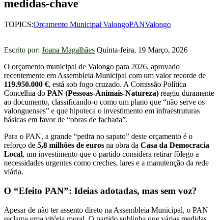
medidas-chave
TOPICS:
Orçamento Municipal Valongo
PAN
Valongo
Escrito por:
Joana Magalhães
Quinta-feira, 19 Março, 2026
O orçamento municipal de Valongo para 2026, aprovado
recentemente em Assembleia Municipal com um valor recorde de
119.950.000 €
, está sob fogo cruzado. A Comissão Política
Concelhia do
PAN (Pessoas-Animais-Natureza)
reagiu duramente
ao documento, classificando-o como um plano que “não serve os
valonguenses” e que hipoteca o investimento em infraestruturas
básicas em favor de “obras de fachada”.
Para o PAN, a grande “pedra no sapato” deste orçamento é o
reforço de
5,8 milhões de euros
na obra da
Casa da Democracia
Local
, um investimento que o partido considera retirar fôlego a
necessidades urgentes como creches, lares e a manutenção da rede
viária.
O “Efeito PAN”: Ideias adotadas, mas sem voz?
Apesar de não ter assento direto na Assembleia Municipal, o PAN
reclama uma vitória moral. O partido sublinha que várias medidas