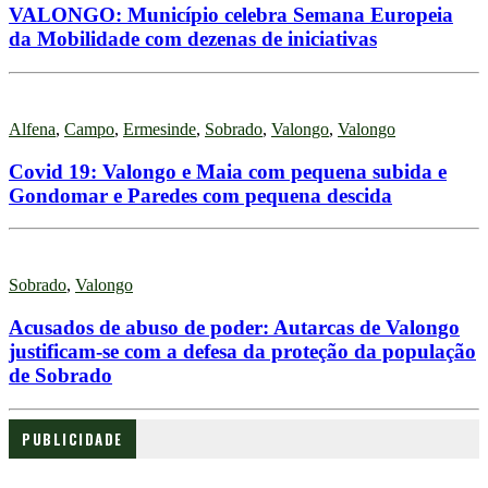
VALONGO: Município celebra Semana Europeia
da Mobilidade com dezenas de iniciativas
Alfena
,
Campo
,
Ermesinde
,
Sobrado
,
Valongo
,
Valongo
Covid 19: Valongo e Maia com pequena subida e
Gondomar e Paredes com pequena descida
Sobrado
,
Valongo
Acusados de abuso de poder: Autarcas de Valongo
justificam-se com a defesa da proteção da população
de Sobrado
PUBLICIDADE