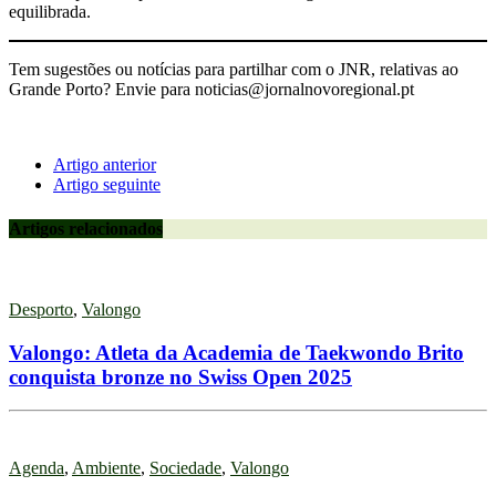
equilibrada.
Tem sugestões ou notícias para partilhar com o JNR, relativas ao
Grande Porto? Envie para noticias@jornalnovoregional.pt
Artigo anterior
Artigo seguinte
Artigos relacionados
Desporto
,
Valongo
Valongo: Atleta da Academia de Taekwondo Brito
conquista bronze no Swiss Open 2025
Agenda
,
Ambiente
,
Sociedade
,
Valongo