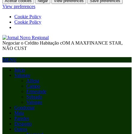
Aceitar cookies
Negar
View preferences
Save preferences
View preferences
Cookie Policy
Cookie Policy
Negociar o Crédito Habitação cOM A MAXFINANCE STAR,
NÃO CUST
MENU
Início
Valongo
Alfena
Campo
Ermesinde
Sobrado
Valongo
Gondomar
Maia
Paredes
Desporto
Outros