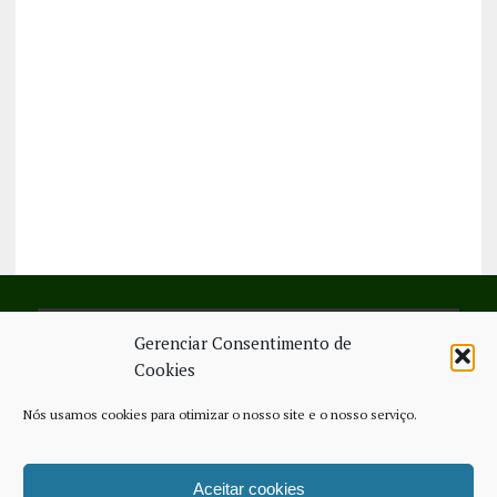
Gerenciar Consentimento de
SIGA-NOS NO FACEBOOK
Cookies
Nós usamos cookies para otimizar o nosso site e o nosso serviço.
Aceitar cookies