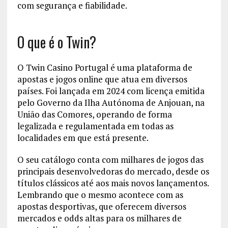
com segurança e fiabilidade.
O que é o Twin?
O Twin Casino Portugal é uma plataforma de
apostas e jogos online que atua em diversos
países. Foi lançada em 2024 com licença emitida
pelo Governo da Ilha Autónoma de Anjouan, na
União das Comores, operando de forma
legalizada e regulamentada em todas as
localidades em que está presente.
O seu catálogo conta com milhares de jogos das
principais desenvolvedoras do mercado, desde os
títulos clássicos até aos mais novos lançamentos.
Lembrando que o mesmo acontece com as
apostas desportivas, que oferecem diversos
mercados e odds altas para os milhares de