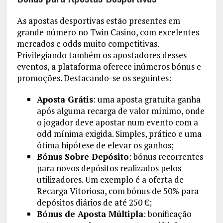
As apostas desportivas estão presentes em
grande número no Twin Casino, com excelentes
mercados e odds muito competitivas.
Privilegiando também os apostadores desses
eventos, a plataforma oferece inúmeros bónus e
promoções. Destacando-se os seguintes:
Aposta Grátis
: uma aposta gratuita ganha
após alguma recarga de valor mínimo, onde
o jogador deve apostar num evento com a
odd mínima exigida. Simples, prático e uma
ótima hipótese de elevar os ganhos;
Bónus Sobre Depósito
: bónus recorrentes
para novos depósitos realizados pelos
utilizadores. Um exemplo é a oferta de
Recarga Vitoriosa, com bónus de 50% para
depósitos diários de até 250 €;
Bónus de Aposta Múltipla
: bonificação