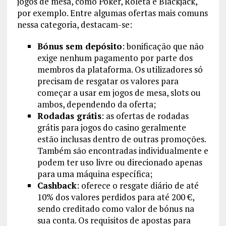
jogos de mesa, como Poker, Roleta e Blackjack,
por exemplo. Entre algumas ofertas mais comuns
nessa categoria, destacam-se:
Bónus sem depósito
: bonificação que não
exige nenhum pagamento por parte dos
membros da plataforma. Os utilizadores só
precisam de resgatar os valores para
começar a usar em jogos de mesa, slots ou
ambos, dependendo da oferta;
Rodadas grátis
: as ofertas de rodadas
grátis para jogos do casino geralmente
estão inclusas dentro de outras promoções.
Também são encontradas individualmente e
podem ter uso livre ou direcionado apenas
para uma máquina específica;
Cashback
: oferece o resgate diário de até
10% dos valores perdidos para até 200 €,
sendo creditado como valor de bónus na
sua conta. Os requisitos de apostas para