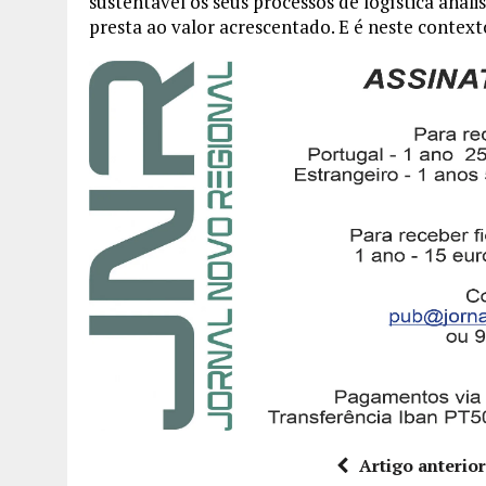
sustentável os seus processos de logística anal
presta ao valor acrescentado. E é neste context
Artigo anterio