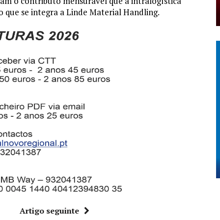
isam o contributo mensurável que a intralogística
o que se integra a Linde Material Handling.
r
Artigo seguinte