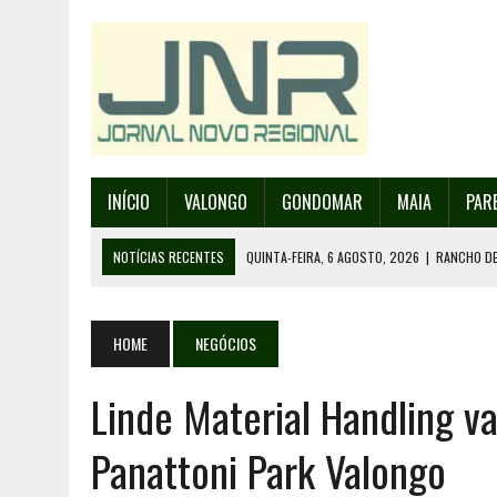
INÍCIO
VALONGO
GONDOMAR
MAIA
PAR
NOTÍCIAS RECENTES
QUINTA-FEIRA, 6 AGOSTO, 2026
|
RANCHO DE
QUINTA-FEIRA, 6 AGOSTO, 2026
|
RANCHO DE RECAREI ORGANIZA O SE
QUINTA-FEIRA, 6 AGOSTO, 2026
|
INCÊNDIOS – FAFE: PJ DETÉM SUSP
HOME
NEGÓCIOS
QUINTA-FEIRA, 6 AGOSTO, 2026
|
80 ANOS DE AEROPORTO É MOTIVO 
Linde Material Handling va
QUINTA-FEIRA, 6 AGOSTO, 2026
|
DETIDO SUSPEITO DE INCÊNDIO FL
Panattoni Park Valongo