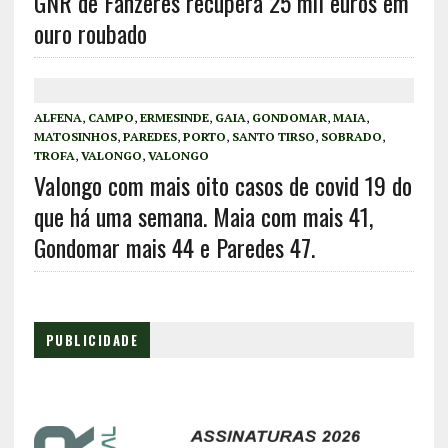
GNR de Fânzeres recupera 25 mil euros em
ouro roubado
ALFENA
,
CAMPO
,
ERMESINDE
,
GAIA
,
GONDOMAR
,
MAIA
,
MATOSINHOS
,
PAREDES
,
PORTO
,
SANTO TIRSO
,
SOBRADO
,
TROFA
,
VALONGO
,
VALONGO
Valongo com mais oito casos de covid 19 do
que há uma semana. Maia com mais 41,
Gondomar mais 44 e Paredes 47.
PUBLICIDADE