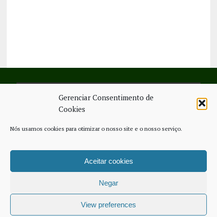
Gerenciar Consentimento de
SIGA-NOS NO FACEBOOK
Cookies
Nós usamos cookies para otimizar o nosso site e o nosso serviço.
Aceitar cookies
FICHA TÉCNICA
ESTATUTO EDITORIAL
CONTACTE-NOS
COOKIE POLICY (EU)
Negar
COPYRIGHT © 2026 - JORNAL NOVO REGIONAL | POWERED BY
THINK
NETWORK SERVICES
View preferences