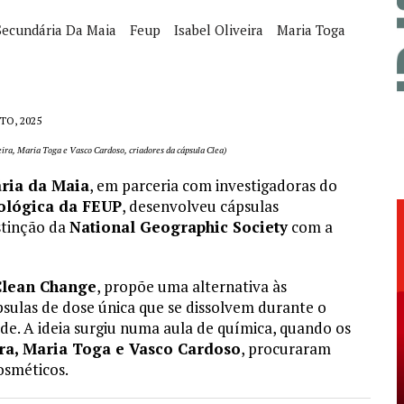
Secundária Da Maia
Feup
Isabel Oliveira
Maria Toga
TO, 2025
eira, Maria Toga e Vasco Cardoso, criadores da cápsula Clea)
ria da Maia
, em parceria com investigadoras do
ológica da FEUP
, desenvolveu cápsulas
stinção da
National Geographic Society
com a
 Clean Change
, propõe uma alternativa às
ápsulas de dose única que se dissolvem durante o
de. A ideia surgiu numa aula de química, quando os
ira, Maria Toga e Vasco Cardoso
, procuraram
osméticos.