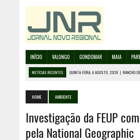
INÍCIO
VALONGO
GONDOMAR
MAIA
PAR
NOTÍCIAS RECENTES
QUINTA-FEIRA, 6 AGOSTO, 2026
|
RANCHO DE
QUINTA-FEIRA, 6 AGOSTO, 2026
|
RANCHO DE RECAREI ORGANIZA O SE
QUINTA-FEIRA, 6 AGOSTO, 2026
|
INCÊNDIOS – FAFE: PJ DETÉM SUSP
HOME
AMBIENTE
QUINTA-FEIRA, 6 AGOSTO, 2026
|
80 ANOS DE AEROPORTO É MOTIVO 
Investigação da FEUP com
QUINTA-FEIRA, 6 AGOSTO, 2026
|
DETIDO SUSPEITO DE INCÊNDIO FL
pela National Geographic