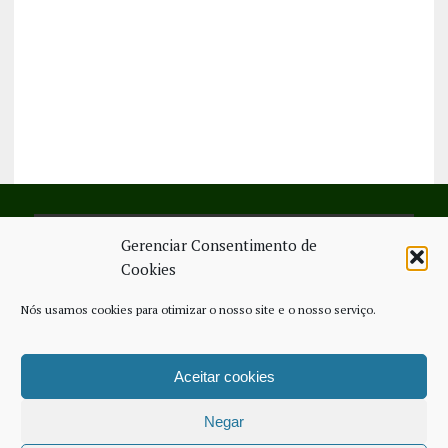
Gerenciar Consentimento de
SIGA-NOS NO FACEBOOK
Cookies
Nós usamos cookies para otimizar o nosso site e o nosso serviço.
Aceitar cookies
FICHA TÉCNICA
ESTATUTO EDITORIAL
CONTACTE-NOS
COOKIE POLICY (EU)
Negar
COPYRIGHT © 2026 - JORNAL NOVO REGIONAL | POWERED BY
THINK