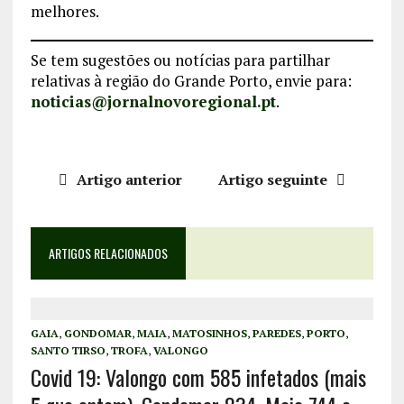
melhores.
Se tem sugestões ou notícias para partilhar
relativas à região do Grande Porto, envie para:
noticias@jornalnovoregional.pt
.
Artigo anterior
Artigo seguinte
ARTIGOS RELACIONADOS
GAIA
,
GONDOMAR
,
MAIA
,
MATOSINHOS
,
PAREDES
,
PORTO
,
SANTO TIRSO
,
TROFA
,
VALONGO
Covid 19: Valongo com 585 infetados (mais