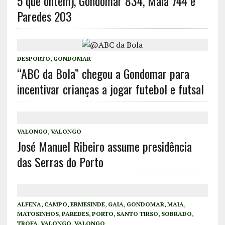
5 que ontem), Gondomar 834, Maia 744 e
Paredes 203
DESPORTO
,
GONDOMAR
“ABC da Bola” chegou a Gondomar para
incentivar crianças a jogar futebol e futsal
VALONGO
,
VALONGO
José Manuel Ribeiro assume presidência
das Serras do Porto
ALFENA
,
CAMPO
,
ERMESINDE
,
GAIA
,
GONDOMAR
,
MAIA
,
MATOSINHOS
,
PAREDES
,
PORTO
,
SANTO TIRSO
,
SOBRADO
,
TROFA
,
VALONGO
,
VALONGO