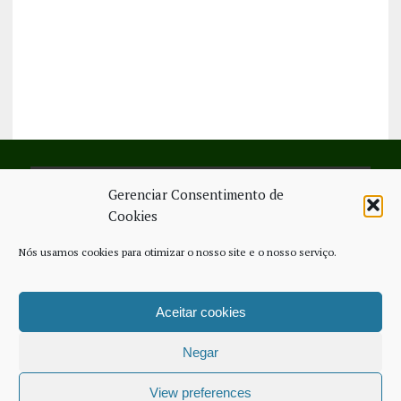
Gerenciar Consentimento de
SIGA-NOS NO FACEBOOK
Cookies
Nós usamos cookies para otimizar o nosso site e o nosso serviço.
Aceitar cookies
FICHA TÉCNICA
ESTATUTO EDITORIAL
CONTACTE-NOS
COOKIE POLICY (EU)
Negar
COPYRIGHT © 2026 - JORNAL NOVO REGIONAL | POWERED BY
THINK
NETWORK SERVICES
View preferences