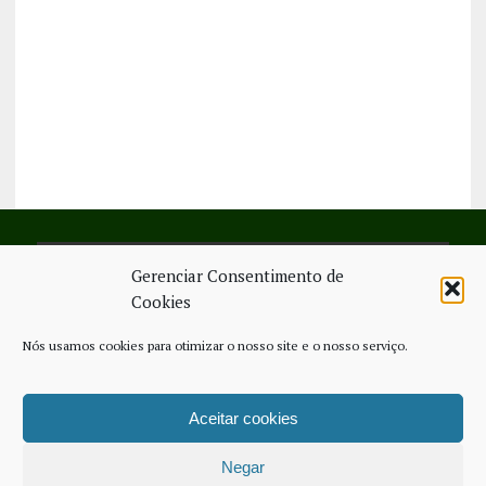
Gerenciar Consentimento de
SIGA-NOS NO FACEBOOK
Cookies
Nós usamos cookies para otimizar o nosso site e o nosso serviço.
Aceitar cookies
FICHA TÉCNICA
ESTATUTO EDITORIAL
CONTACTE-NOS
COOKIE POLICY (EU)
Negar
COPYRIGHT © 2026 - JORNAL NOVO REGIONAL | POWERED BY
THINK