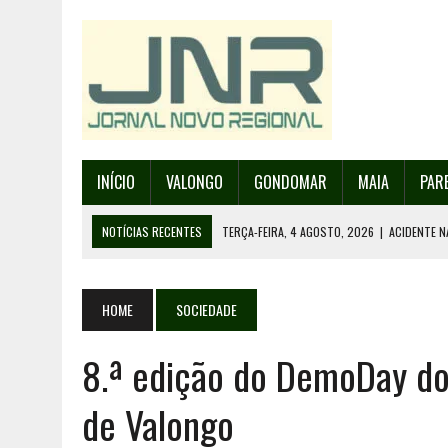
INÍCIO
VALONGO
GONDOMAR
MAIA
PAR
NOTÍCIAS RECENTES
TERÇA-FEIRA, 4 AGOSTO, 2026
|
ACIDENTE N
SEGUNDA-FEIRA, 3 AGOSTO, 2026
|
PROVA MAIS IMPORTANTE DA AF 
SEGUNDA-FEIRA, 3 AGOSTO, 2026
|
ERMESINDE RECEBE PAREDES PAR
HOME
SOCIEDADE
SEGUNDA-FEIRA, 3 AGOSTO, 2026
|
CAMPANHA PARA RECOLHA DE RES
8.ª edição do DemoDay do 
TERÇA-FEIRA, 4 AGOSTO, 2026
|
INAUGURAÇÃO DA PRAÇA DA DEMOCR
de Valongo