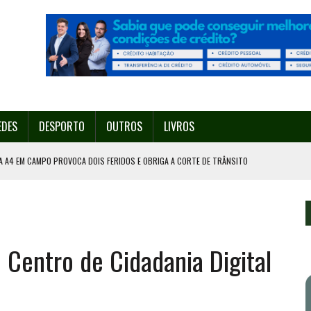
EDES
DESPORTO
OUTROS
LIVROS
A A4 EM CAMPO PROVOCA DOIS FERIDOS E OBRIGA A CORTE DE TRÂNSITO
PORTO GANHA O NOME DE DECATHLON LIGA PRO
A A TAÇA DE PORTUGAL
ÍDUOS EM VALONGO
Centro de Cidadania Digital
ACIA ESTA QUINTA-FEIRA EM VALONGO VAI CONTAR COM 200 DRONES