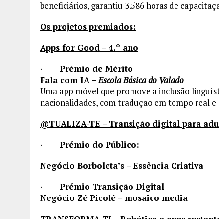
beneficiários, garantiu 3.586 horas de capacitaç
Os projetos premiados:
Apps for Good – 4.º ano
·
Prémio de Mérito
Fala com IA –
Escola Básica do Valado
Uma app móvel que promove a inclusão linguístic
nacionalidades, com tradução em tempo real e a
@TUALIZA-TE – Transição digital para adu
·
Prémio do Público:
Negócio Borboleta’s – Essência Criativa
·
Prémio Transição Digital
Negócio Zé Picolé – mosaico media
TRANSFORMA TI – Robótica e apps sustent