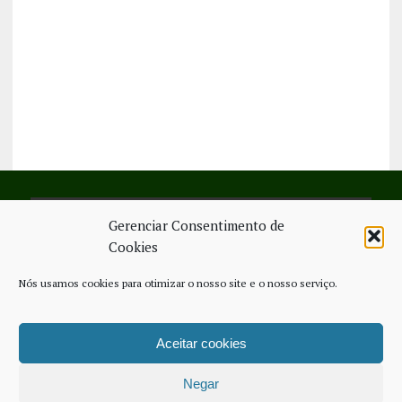
Gerenciar Consentimento de
SIGA-NOS NO FACEBOOK
Cookies
Nós usamos cookies para otimizar o nosso site e o nosso serviço.
Aceitar cookies
FICHA TÉCNICA
ESTATUTO EDITORIAL
CONTACTE-NOS
COOKIE POLICY (EU)
Negar
COPYRIGHT © 2026 - JORNAL NOVO REGIONAL | POWERED BY
THINK