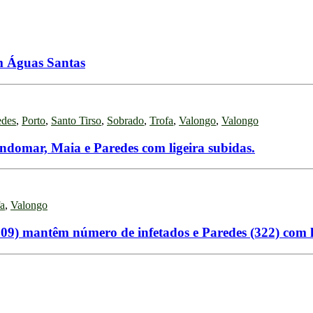
m Águas Santas
edes
,
Porto
,
Santo Tirso
,
Sobrado
,
Trofa
,
Valongo
,
Valongo
domar, Maia e Paredes com ligeira subidas.
fa
,
Valongo
09) mantêm número de infetados e Paredes (322) com l