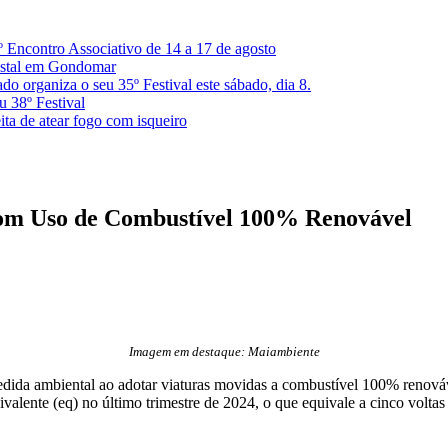
º Encontro Associativo de 14 a 17 de agosto
restal em Gondomar
 organiza o seu 35º Festival este sábado, dia 8.
u 38º Festival
ita de atear fogo com isqueiro
om Uso de Combustível 100% Renovável
Imagem em destaque: Maiambiente
da ambiental ao adotar viaturas movidas a combustível 100% renovável
lente (eq) no último trimestre de 2024, o que equivale a cinco voltas