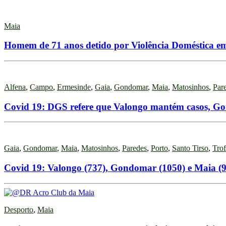
Maia
Homem de 71 anos detido por Violência Doméstica e
Alfena
,
Campo
,
Ermesinde
,
Gaia
,
Gondomar
,
Maia
,
Matosinhos
,
Par
Covid 19: DGS refere que Valongo mantém casos, Gon
Gaia
,
Gondomar
,
Maia
,
Matosinhos
,
Paredes
,
Porto
,
Santo Tirso
,
Tro
Covid 19: Valongo (737), Gondomar (1050) e Maia (9
Desporto
,
Maia