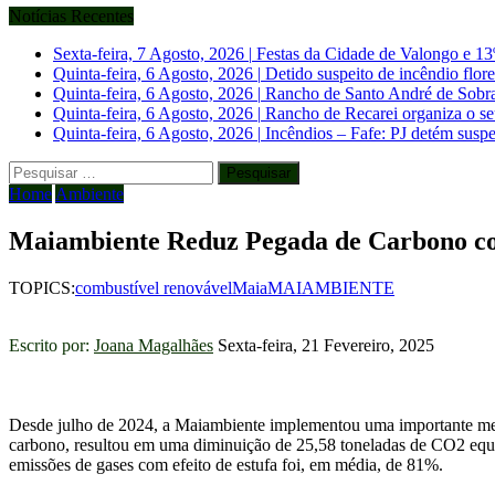
Notícias Recentes
Sexta-feira, 7 Agosto, 2026
|
Festas da Cidade de Valongo e 13
Quinta-feira, 6 Agosto, 2026
|
Detido suspeito de incêndio flo
Quinta-feira, 6 Agosto, 2026
|
Rancho de Santo André de Sobrado
Quinta-feira, 6 Agosto, 2026
|
Rancho de Recarei organiza o se
Quinta-feira, 6 Agosto, 2026
|
Incêndios – Fafe: PJ detém suspe
Pesquisar
por:
Home
Ambiente
Maiambiente Reduz Pegada de Carbono c
TOPICS:
combustível renovável
Maia
MAIAMBIENTE
Escrito por:
Joana Magalhães
Sexta-feira, 21 Fevereiro, 2025
Desde julho de 2024, a Maiambiente implementou uma importante medi
carbono, resultou em uma diminuição de 25,58 toneladas de CO2 equiva
emissões de gases com efeito de estufa foi, em média, de 81%.