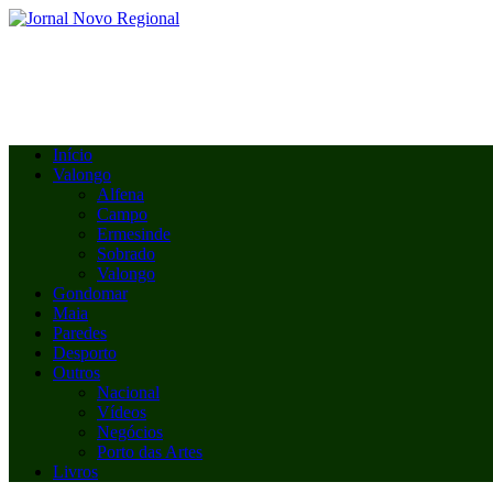
Início
Valongo
Alfena
Campo
Ermesinde
Sobrado
Valongo
Gondomar
Maia
Paredes
Desporto
Outros
Nacional
Vídeos
Negócios
Porto das Artes
Livros