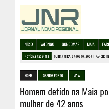
INÍCIO
VALONGO
GONDOMAR
MAIA
PAR
NOTÍCIAS RECENTES
QUINTA-FEIRA, 6 AGOSTO, 2026
|
RANCHO DE
QUINTA-FEIRA, 6 AGOSTO, 2026
|
INCÊNDIOS – FAFE: PJ DETÉM SUSP
QUINTA-FEIRA, 6 AGOSTO, 2026
|
80 ANOS DE AEROPORTO É MOTIVO 
HOME
GRANDE PORTO
MAIA
QUINTA-FEIRA, 6 AGOSTO, 2026
|
MAIA RECEBE MAIS UM FESTIVAL DA
Homem detido na Maia por 
QUINTA-FEIRA, 6 AGOSTO, 2026
|
RANCHO DE SANTO ANDRÉ DE SOBRAD
mulher de 42 anos