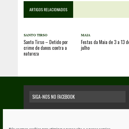
ARTIGOS RELACIONADOS
SANTO TIRSO
MAIA
Santo Tirso – Detido por
Festas da Maia de 3 a 13 d
crime de danos contra a
julho
natureza
SIGA-NOS NO FACEBOOK
Nós usamos cookies para otimizar o nosso site e o nosso serviço.