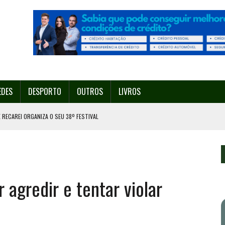
EDES
DESPORTO
OUTROS
LIVROS
 RECAREI ORGANIZA O SEU 38º FESTIVAL
EITA DE ATEAR FOGO COM ISQUEIRO
DE EXPOSIÇÃO NA MAIA
 FRANCESINHA DE 28 DE AGOSTO A 6 DE SETEMBRO
agredir e tentar violar
O ORGANIZA O SEU 35º FESTIVAL ESTE SÁBADO, DIA 8.