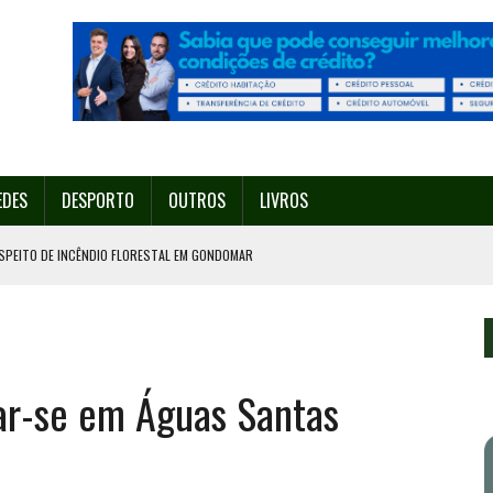
EDES
DESPORTO
OUTROS
LIVROS
SPEITO DE INCÊNDIO FLORESTAL EM GONDOMAR
O ORGANIZA O SEU 35º FESTIVAL ESTE SÁBADO, DIA 8.
U 38º FESTIVAL
EITA DE ATEAR FOGO COM ISQUEIRO
ar-se em Águas Santas
º ENCONTRO ASSOCIATIVO DE 14 A 17 DE AGOSTO