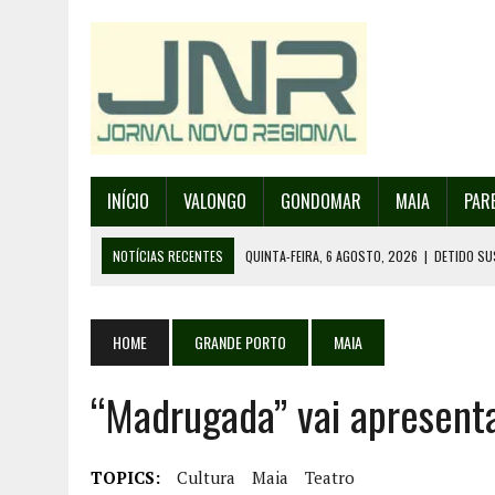
INÍCIO
VALONGO
GONDOMAR
MAIA
PAR
NOTÍCIAS RECENTES
QUINTA-FEIRA, 6 AGOSTO, 2026
|
DETIDO SU
QUINTA-FEIRA, 6 AGOSTO, 2026
|
RANCHO DE SANTO ANDRÉ DE SOBRAD
QUINTA-FEIRA, 6 AGOSTO, 2026
|
RANCHO DE RECAREI ORGANIZA O SE
HOME
GRANDE PORTO
MAIA
QUINTA-FEIRA, 6 AGOSTO, 2026
|
INCÊNDIOS – FAFE: PJ DETÉM SUSP
“Madrugada” vai apresent
SEXTA-FEIRA, 7 AGOSTO, 2026
|
FESTAS DA CIDADE DE VALONGO E 13
TOPICS:
Cultura
Maia
Teatro