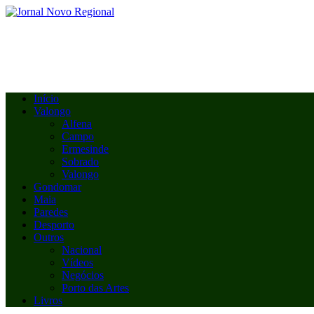
Início
Valongo
Alfena
Campo
Ermesinde
Sobrado
Valongo
Gondomar
Maia
Paredes
Desporto
Outros
Nacional
Vídeos
Negócios
Porto das Artes
Livros