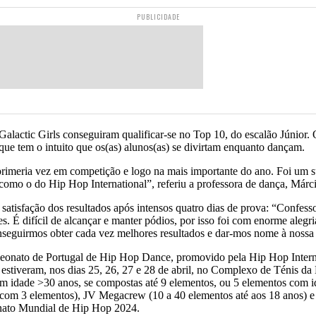
PUBLICIDADE
ctic Girls conseguiram qualificar-se no Top 10, do escalão Júnior.
que tem o intuito que os(as) alunos(as) se divirtam enquanto dançam.
imeria vez em competição e logo na mais importante do ano. Foi um su
como o do Hip Hop International”, referiu a professora de dança, Márc
a satisfação dos resultados após intensos quatro dias de prova: “Confes
 É difícil de alcançar e manter pódios, por isso foi com enorme alegri
nseguirmos obter cada vez melhores resultados e dar-mos nome à nossa
mpeonato de Portugal de Hip Hop Dance, promovido pela Hip Hop Inter
veram, nos dias 25, 26, 27 e 28 de abril, no Complexo de Ténis da Mai
m idade >30 anos, se compostas até 9 elementos, ou 5 elementos com i
os com 3 elementos), JV Megacrew (10 a 40 elementos até aos 18 anos)
onato Mundial de Hip Hop 2024.