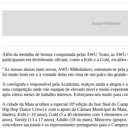
Espaço Publicitário
Além da medalha de bronze conquistada pelas AWU Team, as AWU Gala
participaram em divisõesnão oficiais, como a Kids e a Gold, escalões 
“As nossas alunas mais novas, AWU Milkshakers, estrearam-se pela pr
foi muito bom ver o à vontade delas em cima de um palco tão grande 
A coreógrafa e responsável pela Academia, realçou ainda a alegria e 
uma competição onde vão equipas de elevado nível e muito experientes.
após vários meses de trabalho intensos. Esforçamo-nos muito para co
A cidade da Maia acolheu a especial 10ª edição da fase final do Ca
Hip Hop Dance Crews e com o apoio da Câmara Municipal da Maia, esti
idades), Kids (<10 anos), Gold (5 a 40 elementos com 3 elementos co
anos), Varsity (13 a 17 anos), Adulto (18 ou mais), Minicrew (grup
vencedores nacionais e os representantes portugueses para o Campe