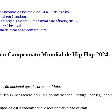
º Encontro Associativo de 14 a 17 de agosto
restal em Gondomar
 organiza o seu 35º Festival este sábado, dia 8.
u 38º Festival
ita de atear fogo com isqueiro
ra o Campeonato Mundial de Hip Hop 2024
tição nacional que decorreu na Maia.
isão JV Megacrew, no Hip Hop International Portugal, conseguindo as
pos da All Academy em divisões oficiais e não oficiais.