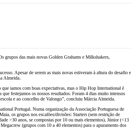
 Os grupos das mais novas Golden Grahams e Milkshakers,
cesso. Apesar de serem as mais novas estiveram à altura do desafio e
ia Almeida.
so que iamos com boas expectativas, mas o Hip Hop International é
a que festejamos os nossos resultados. Foram 4 dias muito intensos
 escola e ao concelho de Valongo”, concluiu Márcia Almeida.
national Portugal. Numa organização da Associação Portuguesa de
a, os grupos nos escalões/divisões: Starters (sem restrição de
dade >30 anos, se compostas por 10 ou mais elementos), Júnior (<13
 e Megacrew (grupos com 10 a 40 elementos) para o apuramento dos