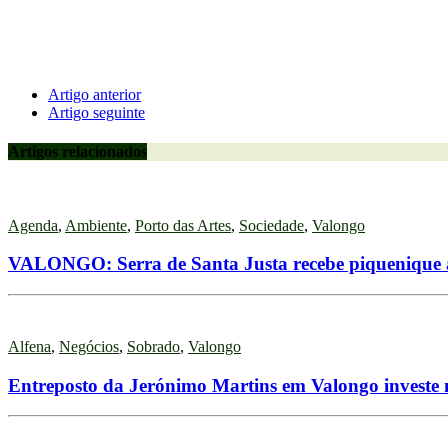
Artigo anterior
Artigo seguinte
Artigos relacionados
Agenda
,
Ambiente
,
Porto das Artes
,
Sociedade
,
Valongo
VALONGO: Serra de Santa Justa recebe piquenique 
Alfena
,
Negócios
,
Sobrado
,
Valongo
Entreposto da Jerónimo Martins em Valongo investe 