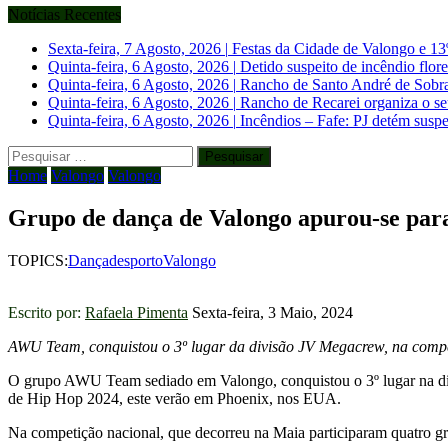
Notícias Recentes
Sexta-feira, 7 Agosto, 2026
|
Festas da Cidade de Valongo e 13
Quinta-feira, 6 Agosto, 2026
|
Detido suspeito de incêndio flo
Quinta-feira, 6 Agosto, 2026
|
Rancho de Santo André de Sobrado
Quinta-feira, 6 Agosto, 2026
|
Rancho de Recarei organiza o se
Quinta-feira, 6 Agosto, 2026
|
Incêndios – Fafe: PJ detém suspe
Pesquisar
por:
Home
Valongo
Valongo
Grupo de dança de Valongo apurou-se pa
TOPICS:
Dança
desporto
Valongo
Escrito por:
Rafaela Pimenta
Sexta-feira, 3 Maio, 2024
AWU Team, conquistou o 3º lugar da divisão JV Megacrew, na compe
O grupo AWU Team sediado em Valongo, conquistou o 3º lugar na div
de Hip Hop 2024, este verão em Phoenix, nos EUA.
Na competição nacional, que decorreu na Maia participaram quatro gru