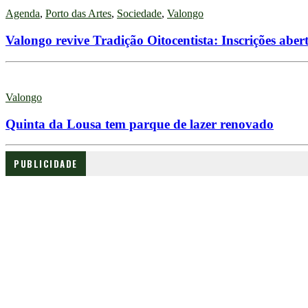
Agenda
,
Porto das Artes
,
Sociedade
,
Valongo
Valongo revive Tradição Oitocentista: Inscrições abe
Valongo
Quinta da Lousa tem parque de lazer renovado
PUBLICIDADE