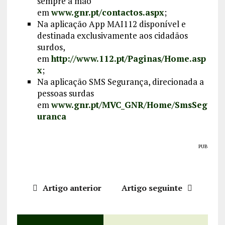
sempre à mão
em
www.gnr.pt/contactos.aspx
;
Na aplicação App MAI112 disponível e
destinada exclusivamente aos cidadãos
surdos,
em
http://www.112.pt/Paginas/Home.asp
x
;
Na aplicação SMS Segurança, direcionada a
pessoas surdas
em
www.gnr.pt/MVC_GNR/Home/SmsSeg
uranca
PUB
Artigo anterior
Artigo seguinte