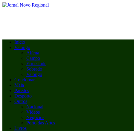
Início
Valongo
Alfena
Campo
Ermesinde
Sobrado
Valongo
Gondomar
Maia
Paredes
Desporto
Outros
Nacional
Vídeos
Negócios
Porto das Artes
Livros