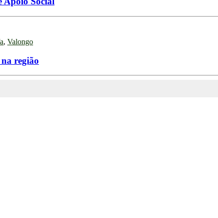
 Apoio Social
fa
,
Valongo
na região