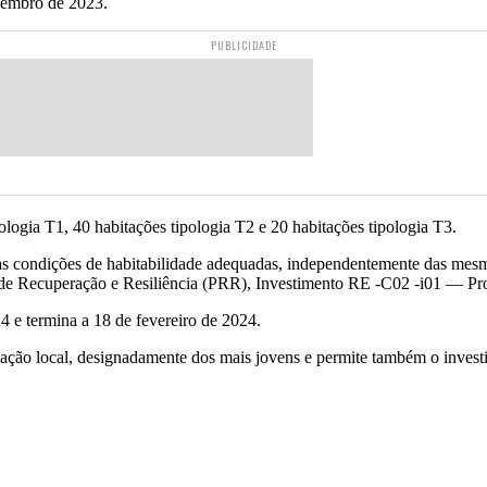
zembro de 2023.
PUBLICIDADE
ologia T1, 40 habitações tipologia T2 e 20 habitações tipologia T3.
 as condições de habitabilidade adequadas, independentemente das mesm
o de Recuperação e Resiliência (PRR), Investimento RE -C02 -i01 — P
4 e termina a 18 de fevereiro de 2024.
ação local, designadamente dos mais jovens e permite também o investi