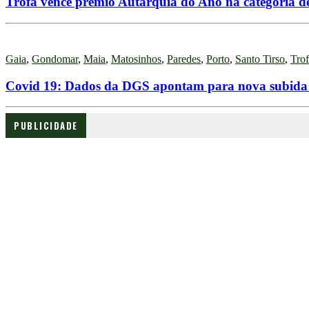
Trofa vence prémio Autarquia do Ano na categoria de
Gaia
,
Gondomar
,
Maia
,
Matosinhos
,
Paredes
,
Porto
,
Santo Tirso
,
Tro
Covid 19: Dados da DGS apontam para nova subida 
PUBLICIDADE