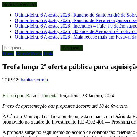
Notícias Recentes
Quinta-feira, 6 Agosto, 2026
|
Rancho de Santo André de Sobrado
Quinta-feira, 6 Agosto, 2026
|
Rancho de Recarei organiza o se
Quinta-feira, 6 Agosto, 2026
|
Incêndios – Fafe: PJ detém suspe
Quinta-feira, 6 Agosto, 2026
|
80 anos de Aeroporto é motivo 
Quinta-feira, 6 Agosto, 2026
|
Maia recebe mais um Festival da
Pesquisar
por:
Home
Grande Porto
Trofa
Trofa lança 2ª oferta pública para aquisiç
TOPICS:
habitacao
trofa
Escrito por:
Rafaela Pimenta
Terça-feira, 23 Janeiro, 2024
Prazo de apresentação das propostas decorre até 18 de fevereiro.
A Câmara Municipal da Trofa publicou, esta semana, em Diário da Rep
promovido no quadro do Investimento RE -C02 -i01 — Programa de Ap
A proposta surge no seguimento do acordo de colaboração celebrado e