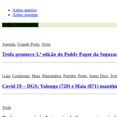
Artigo anterior
Artigo seguinte
Artigos relacionados
Agenda
,
Grande Porto
,
Trofa
Trofa promove 3.ª edição do Peddy Paper da Seguran
Gaia
,
Gondomar
,
Maia
,
Matosinhos
,
Paredes
,
Porto
,
Santo Tirso
,
Tro
Covid 19 – DGS: Valongo (720) e Maia (871) mantêm
Trofa