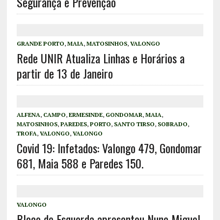
Segurança e Prevenção
GRANDE PORTO
,
MAIA
,
MATOSINHOS
,
VALONGO
Rede UNIR Atualiza Linhas e Horários a
partir de 13 de Janeiro
ALFENA
,
CAMPO
,
ERMESINDE
,
GONDOMAR
,
MAIA
,
MATOSINHOS
,
PAREDES
,
PORTO
,
SANTO TIRSO
,
SOBRADO
,
TROFA
,
VALONGO
,
VALONGO
Covid 19: Infetados: Valongo 479, Gondomar
681, Maia 588 e Paredes 150.
VALONGO
Bloco de Esquerda apresentou Nuno Miguel