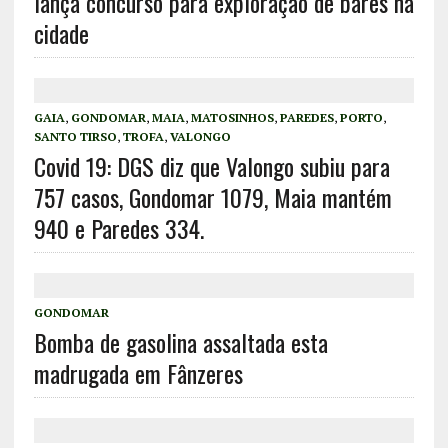
lança concurso para exploração de bares na
cidade
GAIA
,
GONDOMAR
,
MAIA
,
MATOSINHOS
,
PAREDES
,
PORTO
,
SANTO TIRSO
,
TROFA
,
VALONGO
Covid 19: DGS diz que Valongo subiu para
757 casos, Gondomar 1079, Maia mantém
940 e Paredes 334.
GONDOMAR
Bomba de gasolina assaltada esta
madrugada em Fânzeres