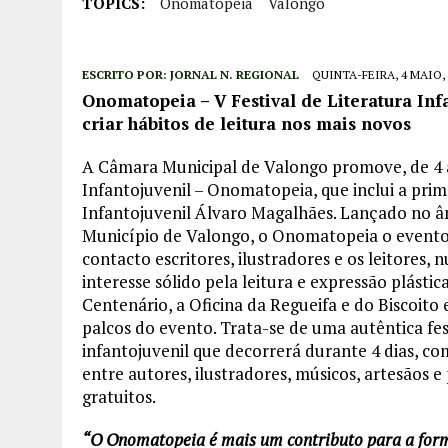
TOPICS:
Onomatopeia
Valongo
ESCRITO POR:
JORNAL N. REGIONAL
QUINTA-FEIRA, 4 MAIO, 
Onomatopeia – V Festival de Literatura Inf
criar hábitos de leitura nos mais novos
A Câmara Municipal de Valongo promove, de 4 a 
Infantojuvenil – Onomatopeia, que inclui a prim
Infantojuvenil Álvaro Magalhães. Lançado no â
Município de Valongo, o Onomatopeia o evento 
contacto escritores, ilustradores e os leitores
interesse sólido pela leitura e expressão plásti
Centenário, a Oficina da Regueifa e do Biscoito
palcos do evento. Trata-se de uma autêntica fes
infantojuvenil que decorrerá durante 4 dias, c
entre autores, ilustradores, músicos, artesãos e
gratuitos.
“O Onomatopeia é mais um contributo para a forma