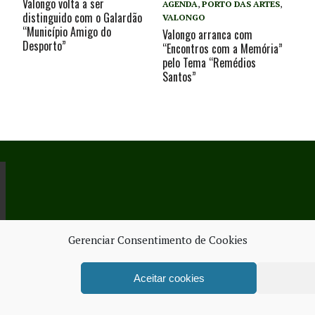
Valongo volta a ser
AGENDA
,
PORTO DAS ARTES
,
distinguido com o Galardão
VALONGO
“Município Amigo do
Valongo arranca com
Desporto”
“Encontros com a Memória”
pelo Tema “Remédios
Santos”
Gerenciar Consentimento de Cookies
Aceitar cookies
ORK SERVICES
FICHA TÉ