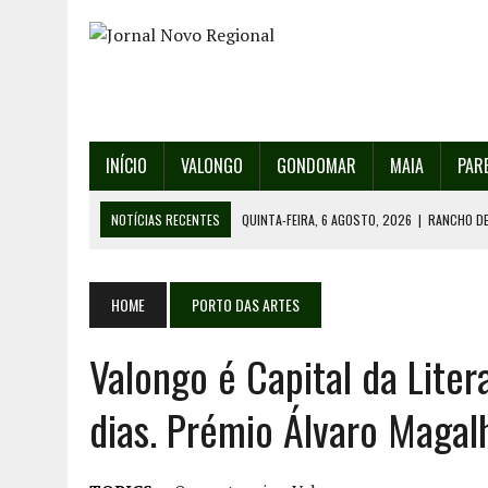
INÍCIO
VALONGO
GONDOMAR
MAIA
PAR
NOTÍCIAS RECENTES
QUINTA-FEIRA, 6 AGOSTO, 2026
|
RANCHO DE
QUINTA-FEIRA, 6 AGOSTO, 2026
|
RANCHO DE RECAREI ORGANIZA O SE
QUINTA-FEIRA, 6 AGOSTO, 2026
|
INCÊNDIOS – FAFE: PJ DETÉM SUSP
HOME
PORTO DAS ARTES
QUINTA-FEIRA, 6 AGOSTO, 2026
|
80 ANOS DE AEROPORTO É MOTIVO 
Valongo é Capital da Liter
QUINTA-FEIRA, 6 AGOSTO, 2026
|
DETIDO SUSPEITO DE INCÊNDIO FL
dias. Prémio Álvaro Magal