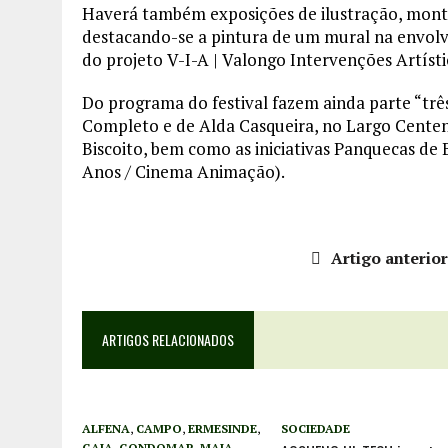
Haverá também exposições de ilustração, montra
destacando-se a pintura de um mural na envolv
do projeto V-I-A | Valongo Intervenções Artísti
Do programa do festival fazem ainda parte “trê
Completo e de Alda Casqueira, no Largo Centená
Biscoito, bem como as iniciativas Panquecas de 
Anos / Cinema Animação).
Artigo anterio
ARTIGOS RELACIONADOS
ALFENA
,
CAMPO
,
ERMESINDE
,
SOCIEDADE
GAIA
,
GONDOMAR
,
MAIA
,