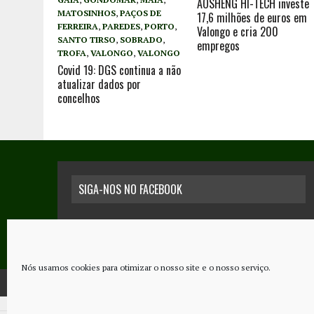
AOSHENG HI-TECH investe
MATOSINHOS
,
PAÇOS DE
17,6 milhões de euros em
FERREIRA
,
PAREDES
,
PORTO
,
Valongo e cria 200
SANTO TIRSO
,
SOBRADO
,
empregos
TROFA
,
VALONGO
,
VALONGO
Covid 19: DGS continua a não
atualizar dados por
concelhos
SIGA-NOS NO FACEBOOK
Nós usamos cookies para otimizar o nosso site e o nosso serviço.
COPYRIGHT © 2026 - JORNAL NOVO REGIONAL | POWERED BY
THINK NETW