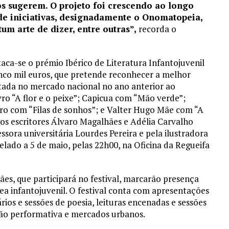
tos sugerem. O projeto foi crescendo ao longo
de iniciativas, designadamente o Onomatopeia,
tum arte de dizer, entre outras”,
recorda o
a-se o prémio Ibérico de Literatura Infantojuvenil
nco mil euros, que pretende reconhecer a melhor
itada no mercado nacional no ano anterior ao
vro “A flor e o peixe”; Capicua com “Mão verde”;
iro com “Filas de sonhos”; e Valter Hugo Mãe com “A
los escritores Álvaro Magalhães e Adélia Carvalho
ssora universitária Lourdes Pereira e pela ilustradora
lado a 5 de maio, pelas 22h00, na Oficina da Regueifa
, que participará no festival, marcarão presença
ea infantojuvenil. O festival conta com apresentações
rários e sessões de poesia, leituras encenadas e sessões
ção performativa e mercados urbanos.