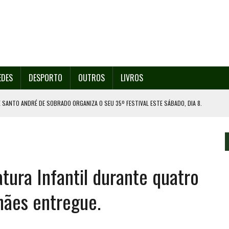
EDES
DESPORTO
OUTROS
LIVROS
 SANTO ANDRÉ DE SOBRADO ORGANIZA O SEU 35º FESTIVAL ESTE SÁBADO, DIA 8.
U 38º FESTIVAL
EITA DE ATEAR FOGO COM ISQUEIRO
DE EXPOSIÇÃO NA MAIA
atura Infantil durante quatro
ORESTAL EM GONDOMAR
hães entregue.