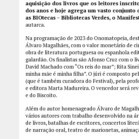
aquisição dos livros que os leitores inscri
dos anos e hoje agrega um vasto conjunto 
as BIOtecas – Bibliotecas Verdes, o Manifes
autarca.
Na programação de 2023 do Onomatopeia, destac
Álvaro Magalhães, com o valor monetário de ci
obra de literatura portuguesa ou espanhola ed
galardão. Os finalistas são Afonso Cruz com o li
David Machado com “Os reis do mar”; Rita Sine
minha mãe é minha filha”. O júri é composto pe
(que é também curadora do Festival), pela profe
e editora Marta Madureira. O vencedor será reve
e do Biscoito.
Além do autor homenageado Álvaro de Magalhães
vários autores com trabalho desenvolvido na ár
de livros, batalhas de escritores, concertos lite
de narração oral, teatro de marionetas, anima