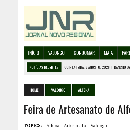
INÍCIO
VALONGO
GONDOMAR
MAIA
PAR
NOTÍCIAS RECENTES
QUINTA-FEIRA, 6 AGOSTO, 2026
|
RANCHO DE
QUINTA-FEIRA, 6 AGOSTO, 2026
|
RANCHO DE RECAREI ORGANIZA O SE
QUINTA-FEIRA, 6 AGOSTO, 2026
|
INCÊNDIOS – FAFE: PJ DETÉM SUSP
HOME
VALONGO
ALFENA
QUINTA-FEIRA, 6 AGOSTO, 2026
|
80 ANOS DE AEROPORTO É MOTIVO 
Feira de Artesanato de Al
QUINTA-FEIRA, 6 AGOSTO, 2026
|
DETIDO SUSPEITO DE INCÊNDIO FL
TOPICS:
Alfena
Artesanato
Valongo