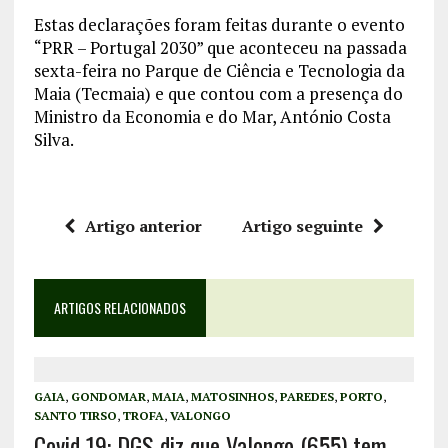
Estas declarações foram feitas durante o evento
“PRR – Portugal 2030” que aconteceu na passada
sexta-feira no Parque de Ciência e Tecnologia da
Maia (Tecmaia) e que contou com a presença do
Ministro da Economia e do Mar, António Costa
Silva.
Artigo anterior
Artigo seguinte
ARTIGOS RELACIONADOS
GAIA
,
GONDOMAR
,
MAIA
,
MATOSINHOS
,
PAREDES
,
PORTO
,
SANTO TIRSO
,
TROFA
,
VALONGO
Covid 19: DGS diz que Valongo (655) tem