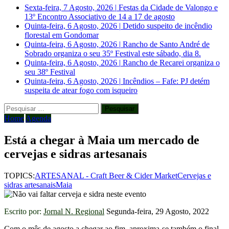
Sexta-feira, 7 Agosto, 2026
|
Festas da Cidade de Valongo e
13º Encontro Associativo de 14 a 17 de agosto
Quinta-feira, 6 Agosto, 2026
|
Detido suspeito de incêndio
florestal em Gondomar
Quinta-feira, 6 Agosto, 2026
|
Rancho de Santo André de
Sobrado organiza o seu 35º Festival este sábado, dia 8.
Quinta-feira, 6 Agosto, 2026
|
Rancho de Recarei organiza o
seu 38º Festival
Quinta-feira, 6 Agosto, 2026
|
Incêndios – Fafe: PJ detém
suspeita de atear fogo com isqueiro
Pesquisar
por:
Home
Agenda
Está a chegar à Maia um mercado de
cervejas e sidras artesanais
TOPICS:
ARTESANAL - Craft Beer & Cider Market
Cervejas e
sidras artesanais
Maia
Escrito por:
Jornal N. Regional
Segunda-feira, 29 Agosto, 2022
Com o mês de agosto a chegar ao fim, aproxima-se também o final