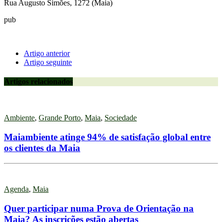
Rua Augusto Simões, 1272 (Maia)
pub
Artigo anterior
Artigo seguinte
Artigos relacionados
Ambiente
,
Grande Porto
,
Maia
,
Sociedade
Maiambiente atinge 94% de satisfação global entre
os clientes da Maia
Agenda
,
Maia
Quer participar numa Prova de Orientação na
Maia? As inscrições estão abertas