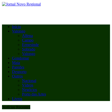
Início
Valongo
Alfena
Campo
Ermesinde
Sobrado
Valongo
Gondomar
Maia
Paredes
Desporto
Outros
Nacional
Vídeos
Negócios
Porto das Artes
Livros
Notícias Recentes