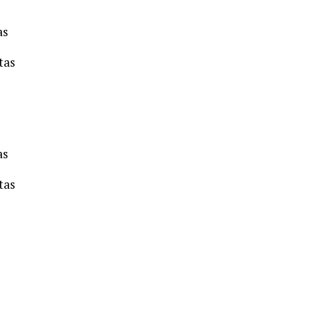
as
tas
as
tas