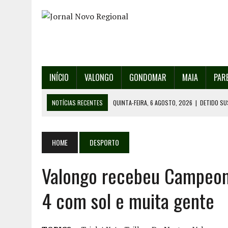
INÍCIO
VALONGO
GONDOMAR
MAIA
PAR
NOTÍCIAS RECENTES
QUINTA-FEIRA, 6 AGOSTO, 2026
|
DETIDO SU
QUINTA-FEIRA, 6 AGOSTO, 2026
|
RANCHO DE SANTO ANDRÉ DE SOBRAD
QUINTA-FEIRA, 6 AGOSTO, 2026
|
RANCHO DE RECAREI ORGANIZA O SE
HOME
DESPORTO
QUINTA-FEIRA, 6 AGOSTO, 2026
|
INCÊNDIOS – FAFE: PJ DETÉM SUSP
Valongo recebeu Campeona
SEXTA-FEIRA, 7 AGOSTO, 2026
|
FESTAS DA CIDADE DE VALONGO E 13
4 com sol e muita gente