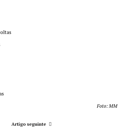
voltas
s
as
Foto: MM
r
Artigo seguinte