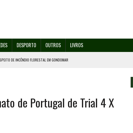
EDES
DESPORTO
OUTROS
LIVROS
SPEITO DE INCÊNDIO FLORESTAL EM GONDOMAR
O ORGANIZA O SEU 35º FESTIVAL ESTE SÁBADO, DIA 8.
U 38º FESTIVAL
EITA DE ATEAR FOGO COM ISQUEIRO
to de Portugal de Trial 4 X
º ENCONTRO ASSOCIATIVO DE 14 A 17 DE AGOSTO