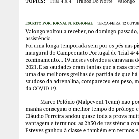
TOPICS:
Trial 4 X 4
Trilhos Do Norte
Valongo
ESCRITO POR:
JORNAL N. REGIONAL
TERÇA-FEIRA, 12 OUTUB
Valongo voltou a receber, no domingo passado, 
assistência.
Foi uma longa temporada sem por os pés nas pis
inaugural do Campeonato Portugal de Trial 4×4
confinamento… 19 meses volvidos a caravana d
2021. E as saudades eram tantas que a casa es
uma das melhores grelhas de partida de que há
saudoso da adrenalina, compareceu em peso, me
da COVID 19.
Marco Polónio (Malpevent Team) não podia 
manhã conseguiu o melhor tempo do prólogo e p
Cláudio Ferreira andou quase toda a prova muit
vantagem e terminou as 2h30 de resistência co
Esteves ganhou à classe e também em termos A