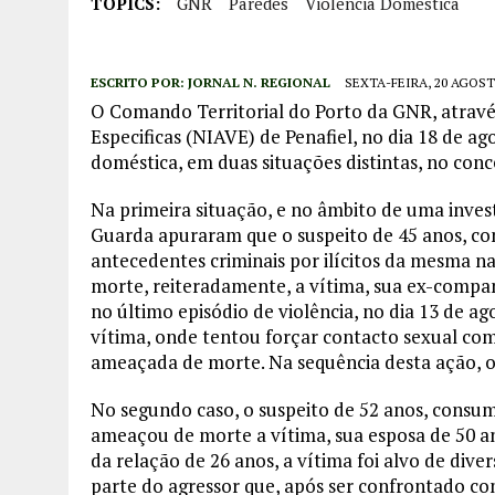
TOPICS:
GNR
Paredes
Violência Doméstica
ESCRITO POR:
JORNAL N. REGIONAL
SEXTA-FEIRA, 20 AGOST
O Comando Territorial do Porto da GNR, atravé
Especificas (NIAVE) de Penafiel, no dia 18 de ag
doméstica, em duas situações distintas, no conc
Na primeira situação, e no âmbito de uma invest
Guarda apuraram que o suspeito de 45 anos, con
antecedentes criminais por ilícitos da mesma n
morte, reiteradamente, a vítima, sua ex-companh
no último episódio de violência, no dia 13 de ag
vítima, onde tentou forçar contacto sexual com 
ameaçada de morte. Na sequência desta ação, o 
No segundo caso, o suspeito de 52 anos, consumi
ameaçou de morte a vítima, sua esposa de 50 a
da relação de 26 anos, a vítima foi alvo de dive
parte do agressor que, após ser confrontado co