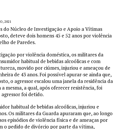
O, 2021
s do Núcleo de Investigação e Apoio a Vítimas
osto, deteve dois homens 45 e 52 anos por violência
elho de Paredes.
igação por violência doméstica, os militares da
sumidor habitual de bebidas alcoólicas e com
atureza, movido por ciúmes, injuriou e ameaçou de
eira de 43 anos. Foi possível apurar-se ainda que,
osto, o agressor escalou uma janela da residência da
a mesma, a qual, após oferecer resistência, foi
agressor foi detido.
dor habitual de bebidas alcoólicas, injuriou e
nos. Os militares da Guarda apuraram que, ao longo
rsos episódios de violência física e de ameaças por
m o pedido de divórcio por parte da vítima,