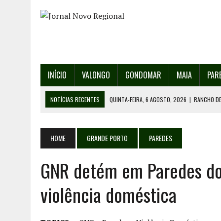
INÍCIO
VALONGO
GONDOMAR
MAIA
PAR
NOTÍCIAS RECENTES
QUINTA-FEIRA, 6 AGOSTO, 2026
|
RANCHO DE
QUINTA-FEIRA, 6 AGOSTO, 2026
|
RANCHO DE RECAREI ORGANIZA O SE
QUINTA-FEIRA, 6 AGOSTO, 2026
|
INCÊNDIOS – FAFE: PJ DETÉM SUSP
HOME
GRANDE PORTO
PAREDES
QUINTA-FEIRA, 6 AGOSTO, 2026
|
80 ANOS DE AEROPORTO É MOTIVO 
GNR detém em Paredes do
QUINTA-FEIRA, 6 AGOSTO, 2026
|
DETIDO SUSPEITO DE INCÊNDIO FL
violência doméstica