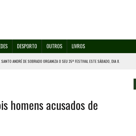
EDES
DESPORTO
OUTROS
LIVROS
 SANTO ANDRÉ DE SOBRADO ORGANIZA O SEU 35º FESTIVAL ESTE SÁBADO, DIA 8.
U 38º FESTIVAL
EITA DE ATEAR FOGO COM ISQUEIRO
DE EXPOSIÇÃO NA MAIA
is homens acusados de
ORESTAL EM GONDOMAR