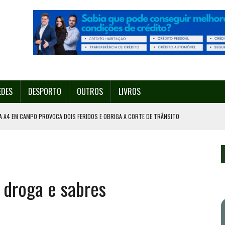
EDES
DESPORTO
OUTROS
LIVROS
A A4 EM CAMPO PROVOCA DOIS FERIDOS E OBRIGA A CORTE DE TRÂNSITO
PORTO GANHA O NOME DE DECATHLON LIGA PRO
A A TAÇA DE PORTUGAL
ÍDUOS EM VALONGO
droga e sabres
ACIA ESTA QUINTA-FEIRA EM VALONGO VAI CONTAR COM 200 DRONES