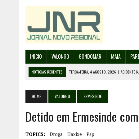
INÍCIO
VALONGO
GONDOMAR
MAIA
PAR
NOTÍCIAS RECENTES
TERÇA-FEIRA, 4 AGOSTO, 2026
|
ACIDENTE N
SEGUNDA-FEIRA, 3 AGOSTO, 2026
|
PROVA MAIS IMPORTANTE DA AF 
SEGUNDA-FEIRA, 3 AGOSTO, 2026
|
ERMESINDE RECEBE PAREDES PAR
HOME
VALONGO
ERMESINDE
SEGUNDA-FEIRA, 3 AGOSTO, 2026
|
CAMPANHA PARA RECOLHA DE RES
Detido em Ermesinde com 
TERÇA-FEIRA, 4 AGOSTO, 2026
|
INAUGURAÇÃO DA PRAÇA DA DEMOCR
TOPICS:
Droga
Haxixe
Psp