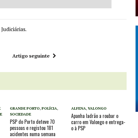
Judiciárias.
r
Artigo seguinte
E
GRANDE PORTO
,
POLÍCIA
,
ALFENA
,
VALONGO
E
SOCIEDADE
Apanha ladrão a roubar o
PSP do Porto deteve 70
carro em Valongo e entrega-
pessoas e registou 181
o à PSP
acidentes numa semana