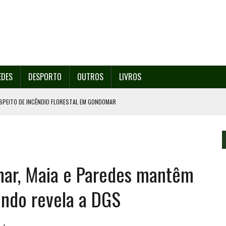
EDES
DESPORTO
OUTROS
LIVROS
SPEITO DE INCÊNDIO FLORESTAL EM GONDOMAR
O ORGANIZA O SEU 35º FESTIVAL ESTE SÁBADO, DIA 8.
U 38º FESTIVAL
EITA DE ATEAR FOGO COM ISQUEIRO
mar, Maia e Paredes mantêm
º ENCONTRO ASSOCIATIVO DE 14 A 17 DE AGOSTO
undo revela a DGS