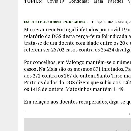
TOPICS:
Covid 19
Gondomar
Maia
Paredes
V
ESCRITO POR:
JORNAL N. REGIONAL
TERÇA-FEIRA, 5 MAIO, 2
Morreram em Portugal infetados por covid 19 u
relatório da DGS desta terça-feira foi indicada
trata-se de um doente com idade entre os 20 e 
referem ser 25702 casos contra os 25424 divul
Por concelhos, em Valongo mantém-se o núme
casos . Na Maia são os mesmos 871 infetados. P
aos 272 contra os 267 de ontem. Santo Tirso m
Porto os dados da DGS dizem que subiu aos 1266
os 1418 de ontem. Matosinhos mantém 1149.
Em relação aos doentes recuperados, diga-se q
P