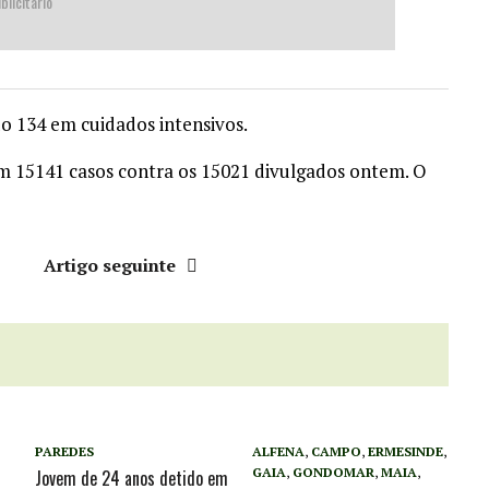
blicitário
o 134 em cuidados intensivos.
om 15141 casos contra os 15021 divulgados ontem. O
r
Artigo seguinte
PAREDES
ALFENA
,
CAMPO
,
ERMESINDE
,
GAIA
,
GONDOMAR
,
MAIA
,
Jovem de 24 anos detido em