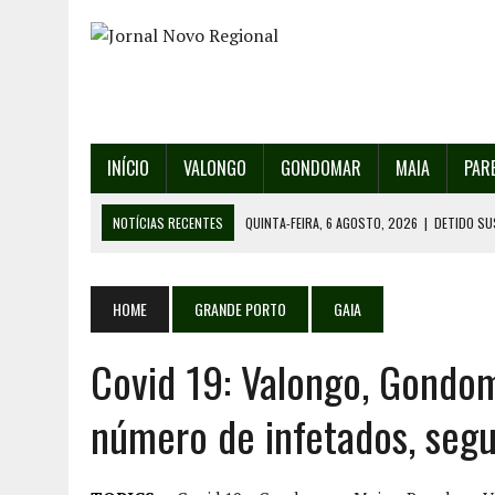
INÍCIO
VALONGO
GONDOMAR
MAIA
PAR
NOTÍCIAS RECENTES
QUINTA-FEIRA, 6 AGOSTO, 2026
|
DETIDO SU
QUINTA-FEIRA, 6 AGOSTO, 2026
|
RANCHO DE SANTO ANDRÉ DE SOBRAD
QUINTA-FEIRA, 6 AGOSTO, 2026
|
RANCHO DE RECAREI ORGANIZA O SE
HOME
GRANDE PORTO
GAIA
QUINTA-FEIRA, 6 AGOSTO, 2026
|
INCÊNDIOS – FAFE: PJ DETÉM SUSP
Covid 19: Valongo, Gondo
SEXTA-FEIRA, 7 AGOSTO, 2026
|
FESTAS DA CIDADE DE VALONGO E 13
número de infetados, seg