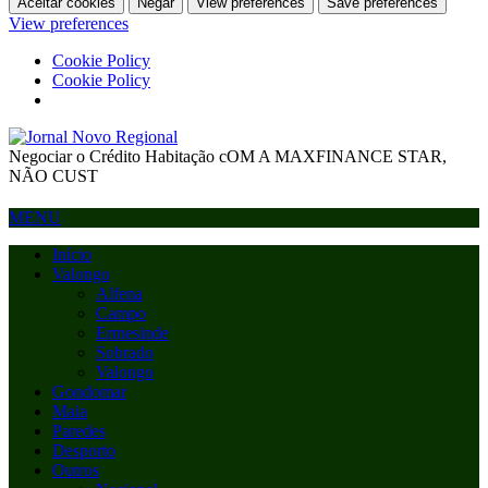
Aceitar cookies
Negar
View preferences
Save preferences
View preferences
Cookie Policy
Cookie Policy
Negociar o Crédito Habitação cOM A MAXFINANCE STAR,
NÃO CUST
MENU
Início
Valongo
Alfena
Campo
Ermesinde
Sobrado
Valongo
Gondomar
Maia
Paredes
Desporto
Outros