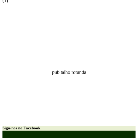
(1)
pub talho rotunda
Siga-nos no Facebook