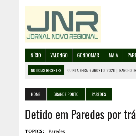
INÍCIO
VALONGO
GONDOMAR
MAIA
PAR
NOTÍCIAS RECENTES
QUINTA-FEIRA, 6 AGOSTO, 2026
|
RANCHO DE
QUINTA-FEIRA, 6 AGOSTO, 2026
|
RANCHO DE RECAREI ORGANIZA O SE
QUINTA-FEIRA, 6 AGOSTO, 2026
|
INCÊNDIOS – FAFE: PJ DETÉM SUSP
HOME
GRANDE PORTO
PAREDES
QUINTA-FEIRA, 6 AGOSTO, 2026
|
80 ANOS DE AEROPORTO É MOTIVO 
Detido em Paredes por trá
QUINTA-FEIRA, 6 AGOSTO, 2026
|
DETIDO SUSPEITO DE INCÊNDIO FL
TOPICS:
Paredes