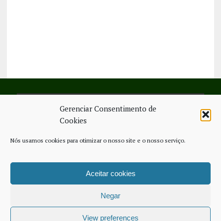
Gerenciar Consentimento de
SIGA-NOS NO FACEBOOK
Cookies
Nós usamos cookies para otimizar o nosso site e o nosso serviço.
Aceitar cookies
FICHA TÉCNICA
ESTATUTO EDITORIAL
CONTACTE-NOS
COOKIE POLICY (EU)
Negar
COPYRIGHT © 2026 - JORNAL NOVO REGIONAL | POWERED BY
THINK
NETWORK SERVICES
View preferences