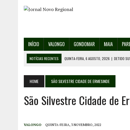
INÍCIO
VALONGO
GONDOMAR
MAIA
PAR
NOTÍCIAS RECENTES
QUINTA-FEIRA, 6 AGOSTO, 2026
|
DETIDO SU
QUINTA-FEIRA, 6 AGOSTO, 2026
|
RANCHO DE SANTO ANDRÉ DE SOBRAD
QUINTA-FEIRA, 6 AGOSTO, 2026
|
RANCHO DE RECAREI ORGANIZA O SE
HOME
SÃO SILVESTRE CIDADE DE ERMESINDE
QUINTA-FEIRA, 6 AGOSTO, 2026
|
INCÊNDIOS – FAFE: PJ DETÉM SUSP
São Silvestre Cidade de E
SEXTA-FEIRA, 7 AGOSTO, 2026
|
FESTAS DA CIDADE DE VALONGO E 13
VALONGO
QUINTA-FEIRA, 3 NOVEMBRO, 2022