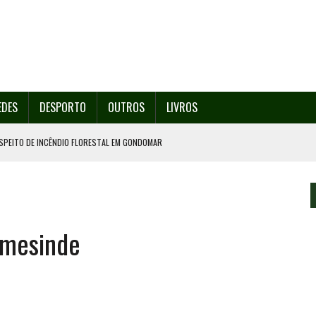
EDES
DESPORTO
OUTROS
LIVROS
SPEITO DE INCÊNDIO FLORESTAL EM GONDOMAR
O ORGANIZA O SEU 35º FESTIVAL ESTE SÁBADO, DIA 8.
U 38º FESTIVAL
EITA DE ATEAR FOGO COM ISQUEIRO
rmesinde
º ENCONTRO ASSOCIATIVO DE 14 A 17 DE AGOSTO