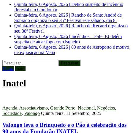
Quinta-feira, 6 Agosto, 2026
|
Detido suspeito de incêndio
florestal em Gondomar
Quinta-feira, 6 Agosto, 2026
|
Rancho de Santo André de
Sobrado organiza o seu 35º Festival este sábado, dia 8.
Quinta-feira, 6 Agosto, 2026
|
Rancho de Recarei organiza o
seu 38º Festival
Quinta-feira, 6 Agosto, 2026
|
Incêndios – Fafe: PJ detém
suspeita de atear fogo com isqueiro
Quinta-feira, 6 Agosto, 2026
|
80 anos de Aeroporto é motivo
de exposição na Maia
Pesquisar
por:
Home
Inatel
Inatel
Agenda
,
Associativismo
,
Grande Porto
,
Nacional
,
Negócios
,
Sociedade
,
Valongo
Quinta-feira, 11 Setembro, 2025
Valongo leva o Brinquedo e o Pão à celebração dos
90 anos da Fundação INATEL