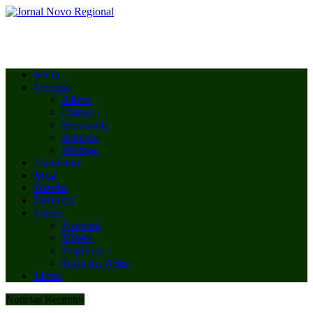
Início
Valongo
Alfena
Campo
Ermesinde
Sobrado
Valongo
Gondomar
Maia
Paredes
Desporto
Outros
Nacional
Vídeos
Negócios
Porto das Artes
Livros
Notícias Recentes