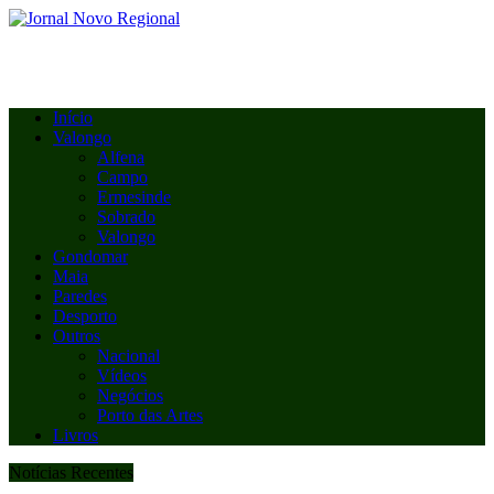
Início
Valongo
Alfena
Campo
Ermesinde
Sobrado
Valongo
Gondomar
Maia
Paredes
Desporto
Outros
Nacional
Vídeos
Negócios
Porto das Artes
Livros
Notícias Recentes