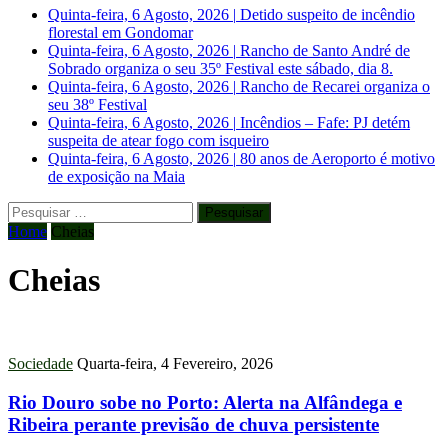
Quinta-feira, 6 Agosto, 2026
|
Detido suspeito de incêndio
florestal em Gondomar
Quinta-feira, 6 Agosto, 2026
|
Rancho de Santo André de
Sobrado organiza o seu 35º Festival este sábado, dia 8.
Quinta-feira, 6 Agosto, 2026
|
Rancho de Recarei organiza o
seu 38º Festival
Quinta-feira, 6 Agosto, 2026
|
Incêndios – Fafe: PJ detém
suspeita de atear fogo com isqueiro
Quinta-feira, 6 Agosto, 2026
|
80 anos de Aeroporto é motivo
de exposição na Maia
Pesquisar
por:
Home
Cheias
Cheias
Sociedade
Quarta-feira, 4 Fevereiro, 2026
Rio Douro sobe no Porto: Alerta na Alfândega e
Ribeira perante previsão de chuva persistente