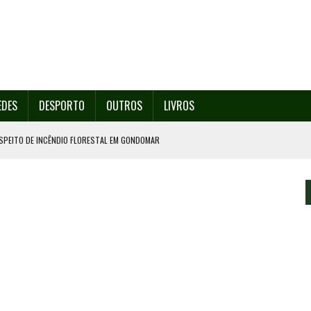
EDES
DESPORTO
OUTROS
LIVROS
SPEITO DE INCÊNDIO FLORESTAL EM GONDOMAR
O ORGANIZA O SEU 35º FESTIVAL ESTE SÁBADO, DIA 8.
U 38º FESTIVAL
EITA DE ATEAR FOGO COM ISQUEIRO
º ENCONTRO ASSOCIATIVO DE 14 A 17 DE AGOSTO