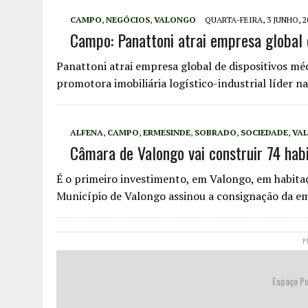
CAMPO
,
NEGÓCIOS
,
VALONGO
QUARTA-FEIRA, 3 JUNHO, 2
Campo: Panattoni atrai empresa global 
Panattoni atrai empresa global de dispositivos mé
promotora imobiliária logístico-industrial líder 
ALFENA
,
CAMPO
,
ERMESINDE
,
SOBRADO
,
SOCIEDADE
,
VA
Câmara de Valongo vai construir 74 hab
É o primeiro investimento, em Valongo, em habitaçã
Município de Valongo assinou a consignação da 
P
Espaço Pu