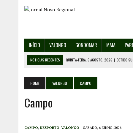
INÍCIO
VALONGO
GONDOMAR
MAIA
PAR
NOTÍCIAS RECENTES
QUINTA-FEIRA, 6 AGOSTO, 2026
|
DETIDO SU
QUINTA-FEIRA, 6 AGOSTO, 2026
|
RANCHO DE SANTO ANDRÉ DE SOBRAD
QUINTA-FEIRA, 6 AGOSTO, 2026
|
RANCHO DE RECAREI ORGANIZA O SE
HOME
VALONGO
CAMPO
QUINTA-FEIRA, 6 AGOSTO, 2026
|
INCÊNDIOS – FAFE: PJ DETÉM SUSP
Campo
SEXTA-FEIRA, 7 AGOSTO, 2026
|
FESTAS DA CIDADE DE VALONGO E 13
CAMPO
,
DESPORTO
,
VALONGO
SÁBADO, 6 JUNHO, 2026