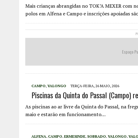
Mais crianças abrangidas no TOK’A MEXER com n
polos em Alfena e Campo e inscrições apoiadas s
P
Espaço Pu
CAMPO
,
VALONGO
TERÇA-FEIRA, 26 MAIO, 2026
Piscinas da Quinta do Passal (Campo) r
As piscinas ao ar livre da Quinta do Passal, na fr
maio e estarão em funcionamento…
ALFENA
,
CAMPO
,
ERMESINDE
,
SOBRADO
,
VALONGO
,
VAL