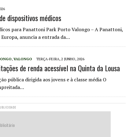
026
de dispositivos médicos
dicos para Panattoni Park Porto Valongo – A Panattoni,
na Europa, anuncia a entrada da…
LONGO
,
VALONGO
TERÇA-FEIRA, 2 JUNHO, 2026
itações de renda acessível na Quinta da Lousa
o pública dirigida aos jovens e à classe média O
empreitada…
UBLICIDADE
blicitário