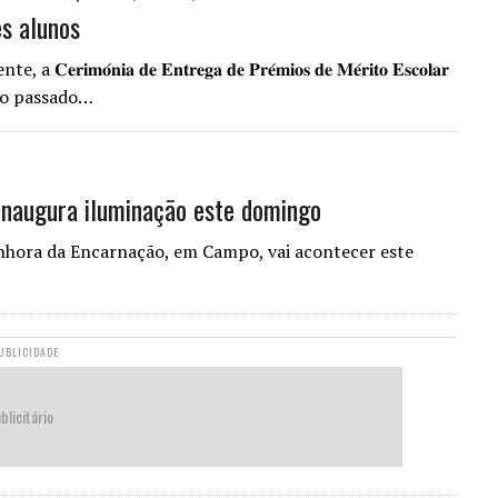
es alunos
𝐢𝐚 𝐝𝐞 𝐄𝐧𝐭𝐫𝐞𝐠𝐚 𝐝𝐞 𝐏𝐫𝐞́𝐦𝐢𝐨𝐬 𝐝𝐞 𝐌𝐞́𝐫𝐢𝐭𝐨 𝐄𝐬𝐜𝐨𝐥𝐚𝐫
u no passado…
inaugura iluminação este domingo
nhora da Encarnação, em Campo, vai acontecer este
UBLICIDADE
blicitário